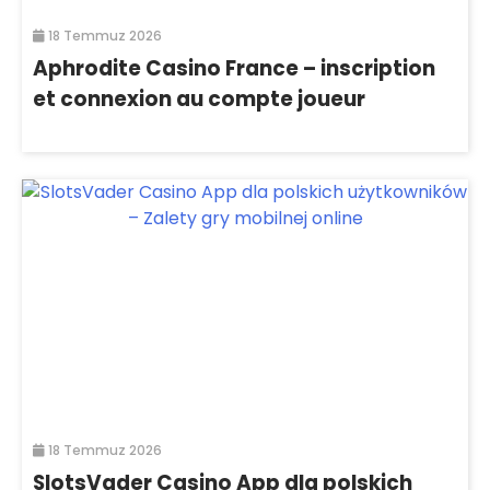
18 Temmuz 2026
Aphrodite Casino France – inscription
et connexion au compte joueur
18 Temmuz 2026
SlotsVader Casino App dla polskich