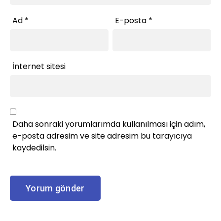
Ad
*
E-posta
*
İnternet sitesi
Daha sonraki yorumlarımda kullanılması için adım,
e-posta adresim ve site adresim bu tarayıcıya
kaydedilsin.