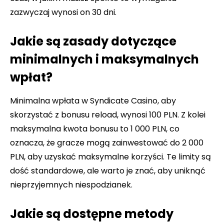
zazwyczaj wynosi on 30 dni.
Jakie są zasady dotyczące
minimalnych i maksymalnych
wpłat?
Minimalna wpłata w Syndicate Casino, aby
skorzystać z bonusu reload, wynosi 100 PLN. Z kolei
maksymalna kwota bonusu to 1 000 PLN, co
oznacza, że gracze mogą zainwestować do 2 000
PLN, aby uzyskać maksymalne korzyści. Te limity są
dość standardowe, ale warto je znać, aby uniknąć
nieprzyjemnych niespodzianek.
Jakie są dostępne metody