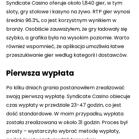
Syndicate Casino oferuje około 1,840 gier, w tym
sloty, gry stołowe i kasyno na żywo. RTP gier wynosi
średnio 96.3%, co jest korzystnym wynikiem w
branży. Osobiście zauważyłem, że gry ładowały się
szybko, a grafika była na wysokim poziomie. Warto
również wspomnieć, że aplikacja umożliwia łatwe
przeszukiwanie gier według kategorii i dostawców.
Pierwsza wypłata
Po kilku dniach grania postanowiłem zrealizować
swoją pierwszą wypłatę. Syndicate Casino obiecuje
czas wypłaty w przedziale 23-47 godzin, co jest
dość standardowe. W moim przypadku, wypłata
została zrealizowana w około 31 godzin. Proces był
prosty – wystarczyło wybrać metodę wypłaty,