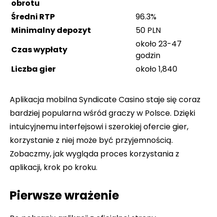
obrotu
Średni RTP
96.3%
Minimalny depozyt
50 PLN
około 23-47
Czas wypłaty
godzin
Liczba gier
około 1,840
Aplikacja mobilna Syndicate Casino staje się coraz
bardziej popularna wśród graczy w Polsce. Dzięki
intuicyjnemu interfejsowi i szerokiej ofercie gier,
korzystanie z niej może być przyjemnością.
Zobaczmy, jak wygląda proces korzystania z
aplikacji, krok po kroku.
Pierwsze wrażenie