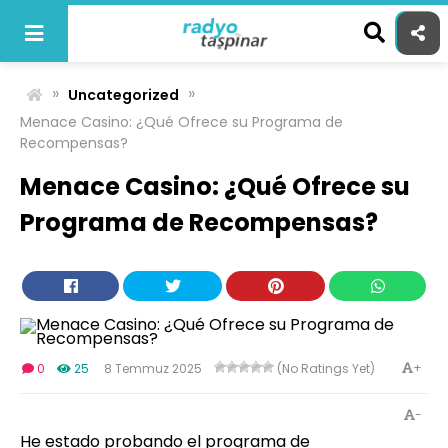
Skip
to
content
»
»
Uncategorized
Menace Casino: ¿Qué Ofrece su Programa de
Recompensas?
Menace Casino: ¿Qué Ofrece su
Programa de Recompensas?
+
0
25
8 Temmuz 2025
(No Ratings Yet)
-
He estado probando el programa de