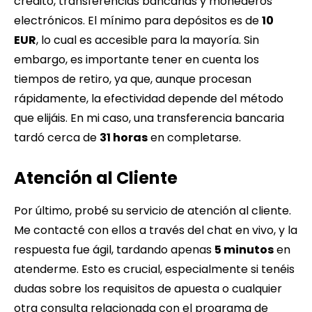
crédito, transferencias bancarias y monederos
electrónicos. El mínimo para depósitos es de
10
EUR
, lo cual es accesible para la mayoría. Sin
embargo, es importante tener en cuenta los
tiempos de retiro, ya que, aunque procesan
rápidamente, la efectividad depende del método
que elijáis. En mi caso, una transferencia bancaria
tardó cerca de
31 horas
en completarse.
Atención al Cliente
Por último, probé su servicio de atención al cliente.
Me contacté con ellos a través del chat en vivo, y la
respuesta fue ágil, tardando apenas
5 minutos
en
atenderme. Esto es crucial, especialmente si tenéis
dudas sobre los requisitos de apuesta o cualquier
otra consulta relacionada con el programa de