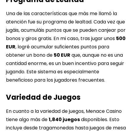
Una de las características que más me llamó la
atención fue su programa de lealtad. Cada vez que
jugáis, acumuláis puntos que se pueden canjear por
bonos y giros gratis. En mi caso, tras jugar unos
500
EUR
, logré acumular suficientes puntos para
obtener un bono de
50 EUR
que, aunque no es una
cantidad enorme, es un buen incentivo para seguir
jugando. Este sistema es especialmente
beneficioso para los jugadores frecuentes.
Variedad de Juegos
En cuanto a la variedad de juegos, Menace Casino
tiene algo más de
1,840 juegos
disponibles. Esto
incluye desde tragamonedas hasta juegos de mesa