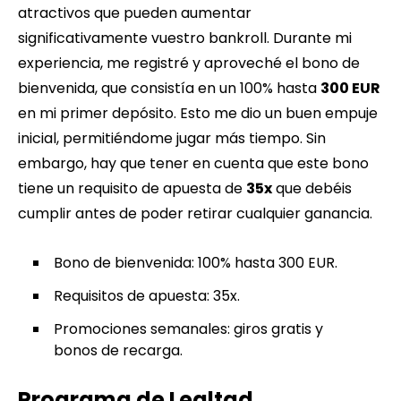
atractivos que pueden aumentar
significativamente vuestro bankroll. Durante mi
experiencia, me registré y aproveché el bono de
bienvenida, que consistía en un 100% hasta
300 EUR
en mi primer depósito. Esto me dio un buen empuje
inicial, permitiéndome jugar más tiempo. Sin
embargo, hay que tener en cuenta que este bono
tiene un requisito de apuesta de
35x
que debéis
cumplir antes de poder retirar cualquier ganancia.
Bono de bienvenida: 100% hasta 300 EUR.
Requisitos de apuesta: 35x.
Promociones semanales: giros gratis y
bonos de recarga.
Programa de Lealtad