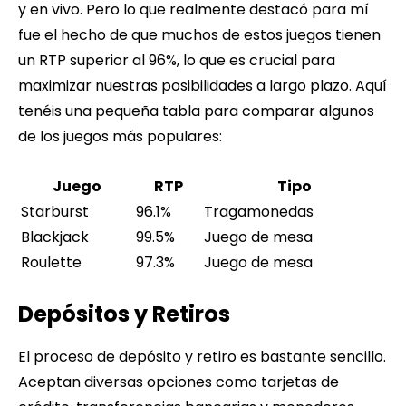
y en vivo. Pero lo que realmente destacó para mí
fue el hecho de que muchos de estos juegos tienen
un RTP superior al 96%, lo que es crucial para
maximizar nuestras posibilidades a largo plazo. Aquí
tenéis una pequeña tabla para comparar algunos
de los juegos más populares:
Juego
RTP
Tipo
Starburst
96.1%
Tragamonedas
Blackjack
99.5%
Juego de mesa
Roulette
97.3%
Juego de mesa
Depósitos y Retiros
El proceso de depósito y retiro es bastante sencillo.
Aceptan diversas opciones como tarjetas de