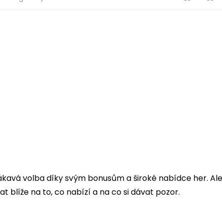
ákavá volba díky svým bonusům a široké nabídce her. Al
 blíže na to, co nabízí a na co si dávat pozor.