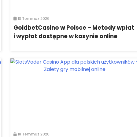
18 Temmuz 2026
GoldbetCasino w Polsce – Metody wpłat
i wypłat dostępne w kasynie online
18 Temmuz 2026