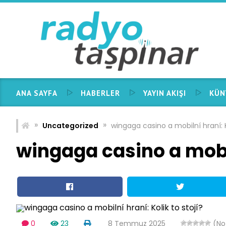
Skip
to
content
ANA SAYFA
HABERLER
YAYIN AKIŞI
KÜN
»
»
Uncategorized
wingaga casino a mobilní hraní: Ko
wingaga casino a mobiln
0
23
8 Temmuz 2025
(No 