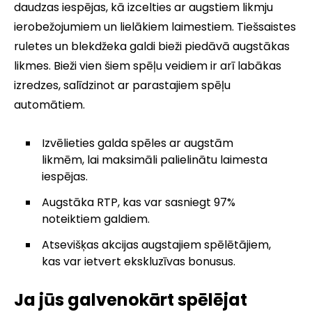
daudzas iespējas, kā izcelties ar augstiem likmju
ierobežojumiem un lielākiem laimestiem. Tiešsaistes
ruletes un blekdžeka galdi bieži piedāvā augstākas
likmes. Bieži vien šiem spēļu veidiem ir arī labākas
izredzes, salīdzinot ar parastajiem spēļu
automātiem.
Izvēlieties galda spēles ar augstām
likmēm, lai maksimāli palielinātu laimesta
iespējas.
Augstāka RTP, kas var sasniegt 97%
noteiktiem galdiem.
Atsevišķas akcijas augstajiem spēlētājiem,
kas var ietvert ekskluzīvas bonusus.
Ja jūs galvenokārt spēlējat