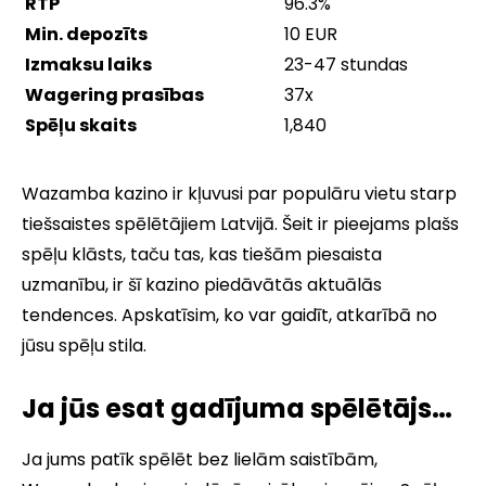
RTP
96.3%
Min. depozīts
10 EUR
Izmaksu laiks
23-47 stundas
Wagering prasības
37x
Spēļu skaits
1,840
Wazamba kazino ir kļuvusi par populāru vietu starp
tiešsaistes spēlētājiem Latvijā. Šeit ir pieejams plašs
spēļu klāsts, taču tas, kas tiešām piesaista
uzmanību, ir šī kazino piedāvātās aktuālās
tendences. Apskatīsim, ko var gaidīt, atkarībā no
jūsu spēļu stila.
Ja jūs esat gadījuma spēlētājs…
Ja jums patīk spēlēt bez lielām saistībām,