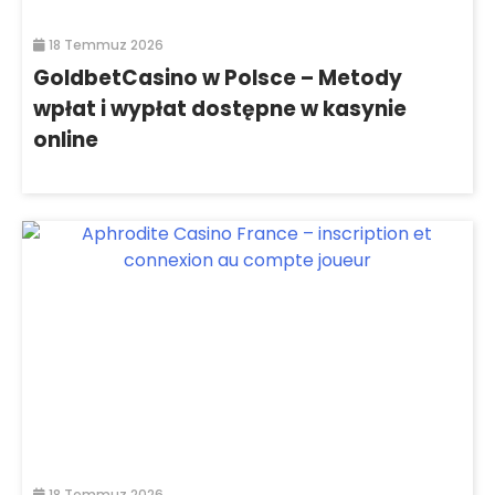
18 Temmuz 2026
GoldbetCasino w Polsce – Metody
wpłat i wypłat dostępne w kasynie
online
18 Temmuz 2026