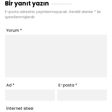
Bir yanıt yazın
E-posta adresiniz yayınlanmayacak.
Gerekli alanlar
*
ile
işaretlenmişlerdir
Yorum
*
Ad
*
E-posta
*
İnternet sitesi