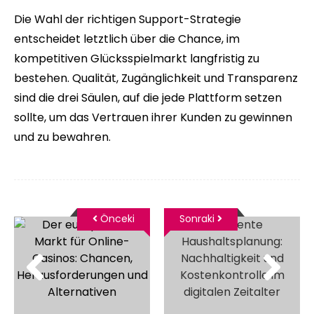
Die Wahl der richtigen Support-Strategie
entscheidet letztlich über die Chance, im
kompetitiven Glücksspielmarkt langfristig zu
bestehen. Qualität, Zugänglichkeit und Transparenz
sind die drei Säulen, auf die jede Plattform setzen
sollte, um das Vertrauen ihrer Kunden zu gewinnen
und zu bewahren.
Önceki
Sonraki