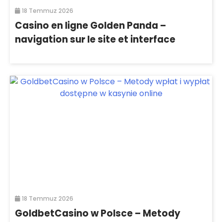
18 Temmuz 2026
Casino en ligne Golden Panda –
navigation sur le site et interface
18 Temmuz 2026
GoldbetCasino w Polsce – Metody