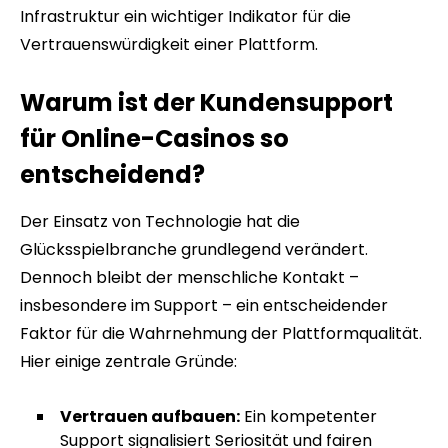
Infrastruktur ein wichtiger Indikator für die
Vertrauenswürdigkeit einer Plattform.
Warum ist der Kundensupport
für Online-Casinos so
entscheidend?
Der Einsatz von Technologie hat die
Glücksspielbranche grundlegend verändert.
Dennoch bleibt der menschliche Kontakt –
insbesondere im Support – ein entscheidender
Faktor für die Wahrnehmung der Plattformqualität.
Hier einige zentrale Gründe:
Vertrauen aufbauen:
Ein kompetenter
Support signalisiert Seriosität und fairen