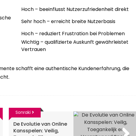
Hoch – beeinflusst Nutzerzufriedenheit direkt
ische
Sehr hoch – erreicht breite Nutzerbasis
Hoch – reduziert Frustration bei Problemen
Wichtig – qualifizierte Auskunft gewährleistet
Vertrauen
emente schafft eine authentische Kundenerfahrung, die
cht.
Sonraki
De Evolutie van Online
Kansspelen: Veilig,