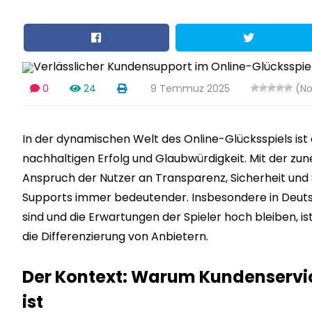
0
24
9 Temmuz 2025
(No
In der dynamischen Welt des Online-Glücksspiels ist 
nachhaltigen Erfolg und Glaubwürdigkeit. Mit der 
Anspruch der Nutzer an Transparenz, Sicherheit und S
Supports immer bedeutender. Insbesondere in Deut
sind und die Erwartungen der Spieler hoch bleiben, i
die Differenzierung von Anbietern.
Der Kontext: Warum Kundenservice
ist