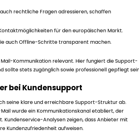
 auch rechtliche Fragen adressieren, schaffen
 Kontaktmöglichkeiten für den europäischen Markt.
ie auch Offline-Schritte transparent machen.
ail-Kommunikation relevant. Hier fungiert die Support-
 sollte stets zugänglich sowie professionell gepflegt sein
iter bei Kundensupport
ch seine klare und erreichbare Support-Struktur ab.
-Mail wurde ein Kommunikationskanal etabliert, der
t. Kundenservice-Analysen zeigen, dass Anbieter mit
re Kundenzufriedenheit aufweisen.