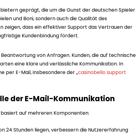
nbietern geprägt, die um die Gunst der deutschen Spieler
pielen und Boni, sondern auch die Qualität des
n zeigen, dass ein effektiver Support das Vertrauen der
ngfristige Kundenbindung fördert.
e Beantwortung von Anfragen. Kunden, die auf technische
rten eine klare und verlässliche Kommunikation. In
per E-Mail, insbesondere der „
casinobello support
olle der E-Mail-Kommunikation
ur basiert auf mehreren Komponenten:
von 24 Stunden liegen, verbessern die Nutzererfahrung