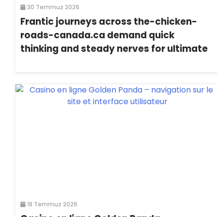
30 Temmuz 2026
Frantic journeys across the-chicken-
roads-canada.ca demand quick
thinking and steady nerves for ultimate
18 Temmuz 2026