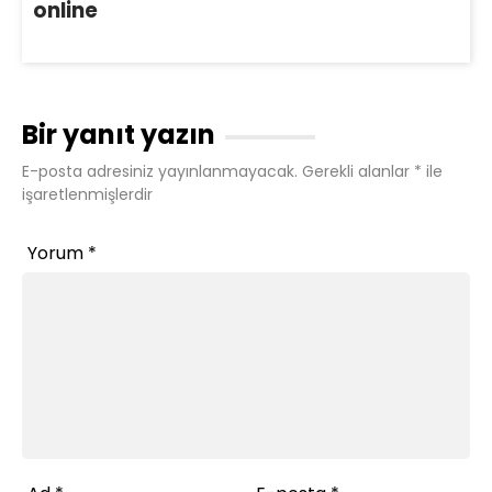
online
Bir yanıt yazın
E-posta adresiniz yayınlanmayacak.
Gerekli alanlar
*
ile
işaretlenmişlerdir
Yorum
*