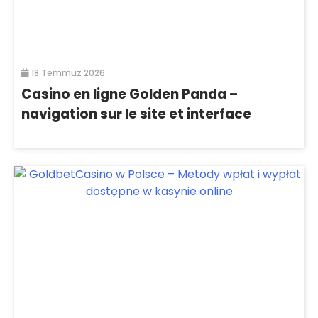
18 Temmuz 2026
Casino en ligne Golden Panda –
navigation sur le site et interface