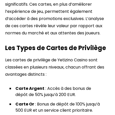
significatifs. Ces cartes, en plus d’améliorer
l’expérience de jeu, permettent également
d’accéder à des promotions exclusives. L’analyse
de ces cartes révèle leur valeur par rapport aux
normes du marché et aux attentes des joueurs.
Les Types de Cartes de Privilège
Les cartes de privilège de Yetizino Casino sont
classées en plusieurs niveaux, chacun offrant des
avantages distincts :
Carte Argent
: Accès à des bonus de
dépôt de 50% jusqu’à 200 EUR.
Carte Or
: Bonus de dépôt de 100% jusqu’à
500 EUR et un service client prioritaire.