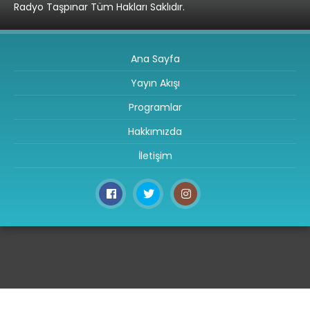
Radyo Taşpınar Tüm Hakları Saklıdır.
Ana Sayfa
Yayın Akışı
Programlar
Hakkımızda
İletişim