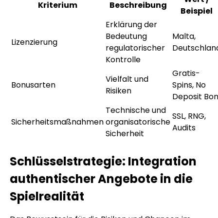
Kriterium
Beschreibung
Beispiel
Erklärung der
Bedeutung
Malta,
Lizenzierung
regulatorischer
Deutschlan
Kontrolle
Gratis-
Vielfalt und
Bonusarten
Spins, No
Risiken
Deposit Bon
Technische und
SSL, RNG,
Sicherheitsmaßnahmen
organisatorische
Audits
Sicherheit
Schlüsselstrategie: Integration
authentischer Angebote in die
Spielrealität