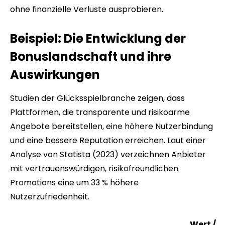
ohne finanzielle Verluste ausprobieren.
Beispiel: Die Entwicklung der
Bonuslandschaft und ihre
Auswirkungen
Studien der Glücksspielbranche zeigen, dass
Plattformen, die transparente und risikoarme
Angebote bereitstellen, eine höhere Nutzerbindung
und eine bessere Reputation erreichen. Laut einer
Analyse von Statista (2023) verzeichnen Anbieter
mit vertrauenswürdigen, risikofreundlichen
Promotions eine um 33 % höhere
Nutzerzufriedenheit.
Wert /