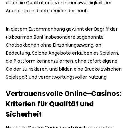
doch die Qualität und Vertrauenswürdigkeit der
Angebote sind entscheidender noch.
In diesem Zusammenhang gewinnt der Begriff der
risikoarmen Boni, insbesondere sogenannte
Gratisaktionen ohne Einzahlungszwang, an
Bedeutung. Solche Angebote erlauben es Spielern,
die Plattform kennenzulernen, ohne sofort eigene
Gelder zu riskieren, und bilden eine Brücke zwischen
Spielspaß und verantwortungsvoller Nutzung.
Vertrauensvolle Online-Casinos:
Kriterien für Qualität und
Sicherheit
Nicht alle Online-Casinos sind gleich geschaffen.