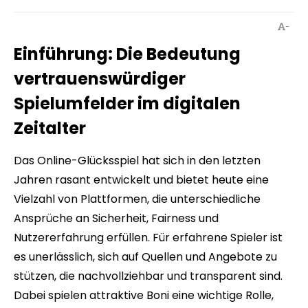
-
Einführung: Die Bedeutung
vertrauenswürdiger
Spielumfelder im digitalen
Zeitalter
Das Online-Glücksspiel hat sich in den letzten
Jahren rasant entwickelt und bietet heute eine
Vielzahl von Plattformen, die unterschiedliche
Ansprüche an Sicherheit, Fairness und
Nutzererfahrung erfüllen. Für erfahrene Spieler ist
es unerlässlich, sich auf Quellen und Angebote zu
stützen, die nachvollziehbar und transparent sind.
Dabei spielen attraktive Boni eine wichtige Rolle,