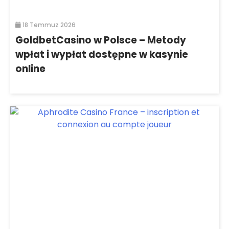
18 Temmuz 2026
GoldbetCasino w Polsce – Metody
wpłat i wypłat dostępne w kasynie
online