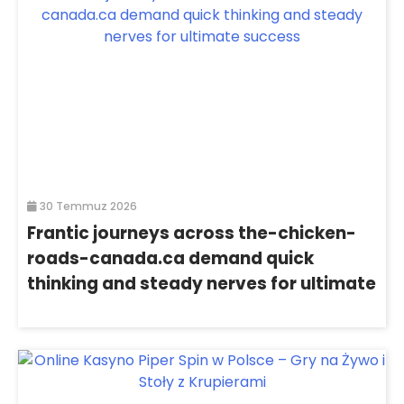
30 Temmuz 2026
Frantic journeys across the-chicken-
roads-canada.ca demand quick
thinking and steady nerves for ultimate