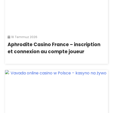
18 Temmuz 2026
Aphrodite Casino France – inscription
et connexion au compte joueur