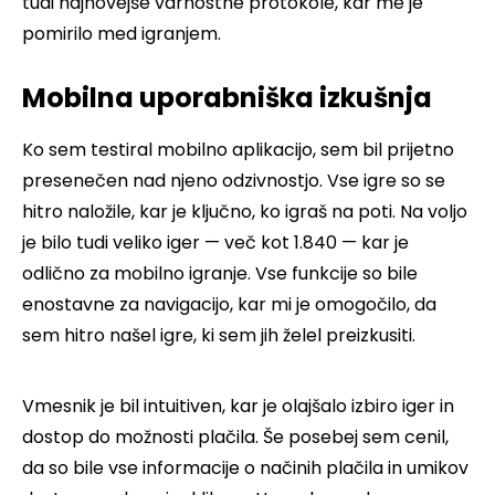
tudi najnovejše varnostne protokole, kar me je
pomirilo med igranjem.
Mobilna uporabniška izkušnja
Ko sem testiral mobilno aplikacijo, sem bil prijetno
presenečen nad njeno odzivnostjo. Vse igre so se
hitro naložile, kar je ključno, ko igraš na poti. Na voljo
je bilo tudi veliko iger — več kot 1.840 — kar je
odlično za mobilno igranje. Vse funkcije so bile
enostavne za navigacijo, kar mi je omogočilo, da
sem hitro našel igre, ki sem jih želel preizkusiti.
Vmesnik je bil intuitiven, kar je olajšalo izbiro iger in
dostop do možnosti plačila. Še posebej sem cenil,
da so bile vse informacije o načinih plačila in umikov