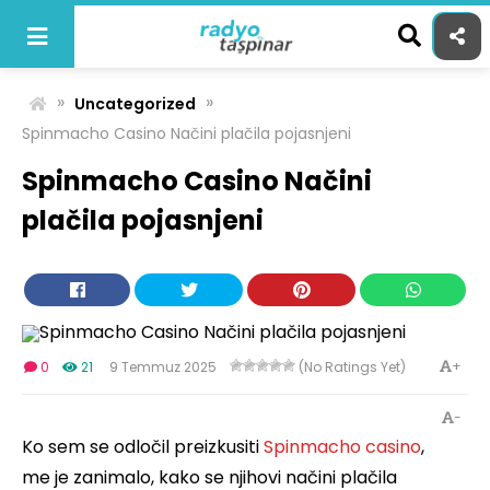
Skip
to
content
»
»
Uncategorized
Spinmacho Casino Načini plačila pojasnjeni
Spinmacho Casino Načini
plačila pojasnjeni
+
0
21
9 Temmuz 2025
(No Ratings Yet)
-
Ko sem se odločil preizkusiti
Spinmacho casino
,
me je zanimalo, kako se njihovi načini plačila