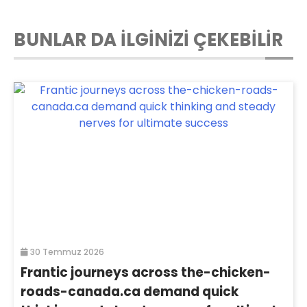
BUNLAR DA İLGİNİZİ ÇEKEBİLİR
30 Temmuz 2026
Frantic journeys across the-chicken-
roads-canada.ca demand quick