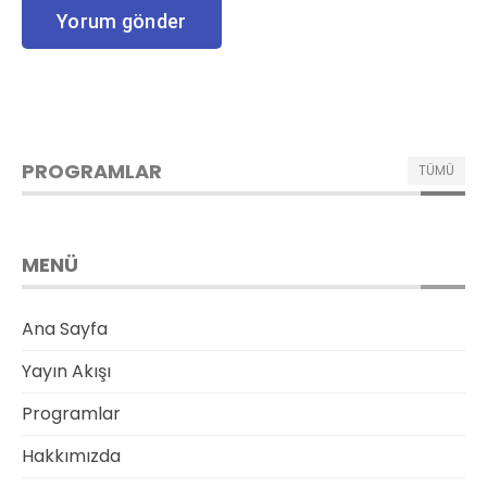
PROGRAMLAR
TÜMÜ
MENÜ
Ana Sayfa
Yayın Akışı
Programlar
Hakkımızda