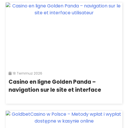
18 Temmuz 2026
Casino en ligne Golden Panda –
navigation sur le site et interface