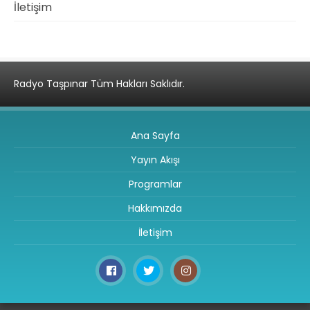
İletişim
Radyo Taşpınar Tüm Hakları Saklıdır.
Ana Sayfa
Yayın Akışı
Programlar
Hakkımızda
İletişim