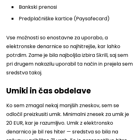
Bankski prenosi
Predplačniške kartice (Paysafecard)
Vse možnosti so enostavne za uporabo, a
elektronske denarnice so najhitrejše, kar lahko
potrdim. Zame je bila najboljša izbira Skrill, saj sem
pri drugem nakazilu uporabil ta način in prejela sem
sredstva takoj.
Umiki in čas obdelave
Ko sem zmagal nekaj manjših zneskov, sem se
odločil preizkusiti umik. Minimalni znesek za umik je
20 EUR, kar je razumljivo. Umik z elektronsko
denarnico je bil res hiter — sredstva so bila na