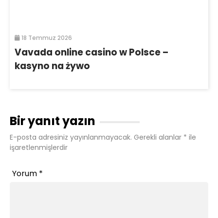
18 Temmuz 2026
Vavada online casino w Polsce –
kasyno na żywo
Bir yanıt yazın
E-posta adresiniz yayınlanmayacak.
Gerekli alanlar
*
ile
işaretlenmişlerdir
Yorum
*