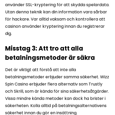
använder SSL-kryptering för att skydda spelardata.
Utan denna teknik kan din information vara sårbar
för hackare. Var alltid vaksam och kontrollera att
casinon använder kryptering innan du registrerar
dig.
Misstag 3: Att tro att alla
betalningsmetoder är säkra
Det är viktigt att förstå att inte alla
betalningsmetoder erbjuder samma säkerhet. Wizz
Spin Casino erbjuder flera alternativ som Trustly
och Skrill, som är kända för sina säkerhetsåtgärder.
Vissa mindre kända metoder kan dock ha brister i
säkerheten. Kolla alltid på betalningsalternativens
säkerhet innan du gör en insättning.