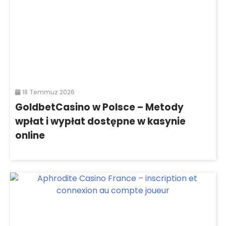
18 Temmuz 2026
GoldbetCasino w Polsce – Metody
wpłat i wypłat dostępne w kasynie
online