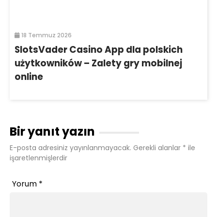
18 Temmuz 2026
SlotsVader Casino App dla polskich
użytkowników – Zalety gry mobilnej
online
Bir yanıt yazın
E-posta adresiniz yayınlanmayacak.
Gerekli alanlar
*
ile
işaretlenmişlerdir
Yorum
*