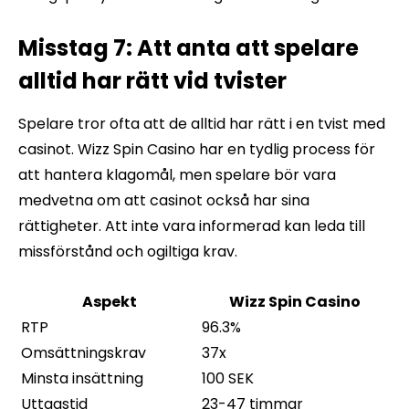
Misstag 7: Att anta att spelare
alltid har rätt vid tvister
Spelare tror ofta att de alltid har rätt i en tvist med
casinot. Wizz Spin Casino har en tydlig process för
att hantera klagomål, men spelare bör vara
medvetna om att casinot också har sina
rättigheter. Att inte vara informerad kan leda till
missförstånd och ogiltiga krav.
Aspekt
Wizz Spin Casino
RTP
96.3%
Omsättningskrav
37x
Minsta insättning
100 SEK
Uttagstid
23-47 timmar