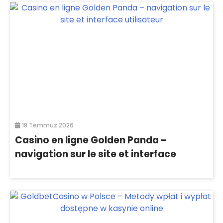
18 Temmuz 2026
Casino en ligne Golden Panda –
navigation sur le site et interface