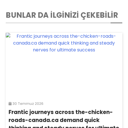
BUNLAR DA İLGİNİZİ ÇEKEBİLİR
30 Temmuz 2026
Frantic journeys across the-chicken-
roads-canada.ca demand quick