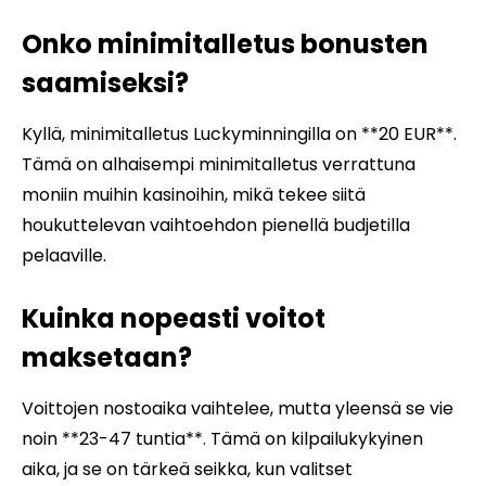
Onko minimitalletus bonusten
saamiseksi?
Kyllä, minimitalletus Luckyminningilla on **20 EUR**.
Tämä on alhaisempi minimitalletus verrattuna
moniin muihin kasinoihin, mikä tekee siitä
houkuttelevan vaihtoehdon pienellä budjetilla
pelaaville.
Kuinka nopeasti voitot
maksetaan?
Voittojen nostoaika vaihtelee, mutta yleensä se vie
noin **23-47 tuntia**. Tämä on kilpailukykyinen
aika, ja se on tärkeä seikka, kun valitset