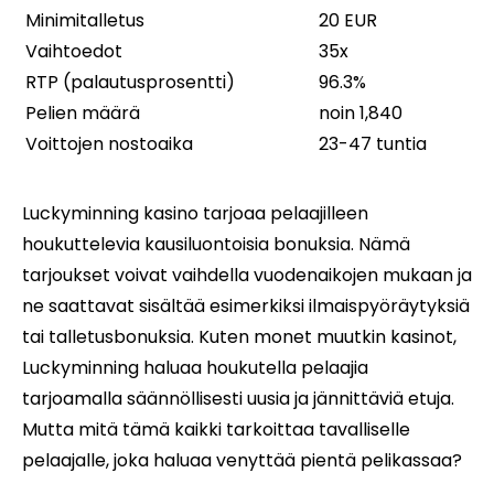
Minimitalletus
20 EUR
Vaihtoedot
35x
RTP (palautusprosentti)
96.3%
Pelien määrä
noin 1,840
Voittojen nostoaika
23-47 tuntia
Luckyminning kasino tarjoaa pelaajilleen
houkuttelevia kausiluontoisia bonuksia. Nämä
tarjoukset voivat vaihdella vuodenaikojen mukaan ja
ne saattavat sisältää esimerkiksi ilmaispyöräytyksiä
tai talletusbonuksia. Kuten monet muutkin kasinot,
Luckyminning haluaa houkutella pelaajia
tarjoamalla säännöllisesti uusia ja jännittäviä etuja.
Mutta mitä tämä kaikki tarkoittaa tavalliselle
pelaajalle, joka haluaa venyttää pientä pelikassaa?