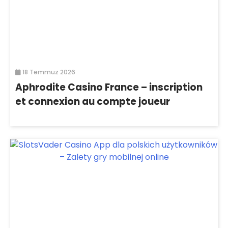
18 Temmuz 2026
Aphrodite Casino France – inscription
et connexion au compte joueur