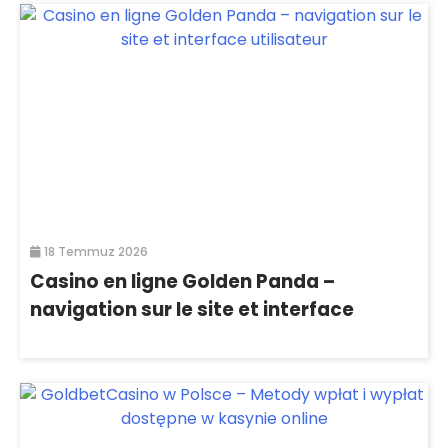
18 Temmuz 2026
Casino en ligne Golden Panda –
navigation sur le site et interface