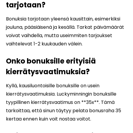
tarjotaan?
Bonuksia tarjotaan yleensä kausittain, esimerkiksi
jouluna, pääsiäisenä ja kesällä. Tarkat päivämäärät
voivat vaihdella, mutta useimmiten tarjoukset
vaihtelevat 1-2 kuukauden välein.
Onko bonuksille erityisiä
kierrätysvaatimuksia?
Kyllä, kausiluontoisille bonuksille on usein
kierrätysvaatimuksia. Luckyminningin bonuksille
tyypillinen kierrätysvaatimus on **35x**. Tämä
tarkoittaa, että sinun täytyy pelata bonusraha 35
kertaa ennen kuin voit nostaa voitot.