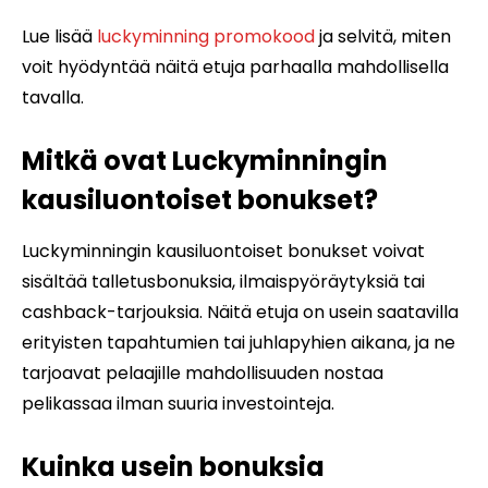
Lue lisää
luckyminning promokood
ja selvitä, miten
voit hyödyntää näitä etuja parhaalla mahdollisella
tavalla.
Mitkä ovat Luckyminningin
kausiluontoiset bonukset?
Luckyminningin kausiluontoiset bonukset voivat
sisältää talletusbonuksia, ilmaispyöräytyksiä tai
cashback-tarjouksia. Näitä etuja on usein saatavilla
erityisten tapahtumien tai juhlapyhien aikana, ja ne
tarjoavat pelaajille mahdollisuuden nostaa
pelikassaa ilman suuria investointeja.
Kuinka usein bonuksia