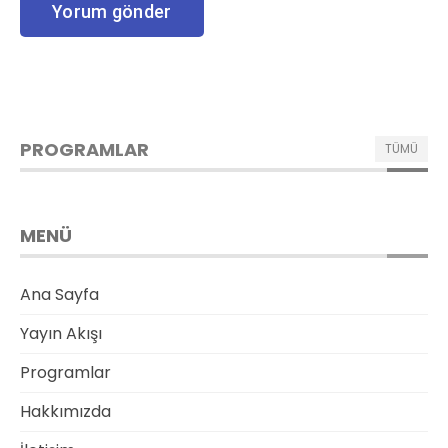
PROGRAMLAR
TÜMÜ
MENÜ
Ana Sayfa
Yayın Akışı
Programlar
Hakkımızda