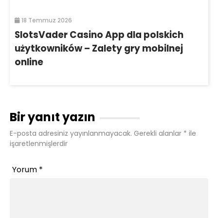
18 Temmuz 2026
SlotsVader Casino App dla polskich
użytkowników – Zalety gry mobilnej
online
Bir yanıt yazın
E-posta adresiniz yayınlanmayacak.
Gerekli alanlar
*
ile
işaretlenmişlerdir
Yorum
*