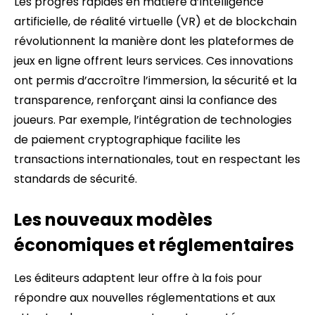
Les progrès rapides en matière d’intelligence
artificielle, de réalité virtuelle (VR) et de blockchain
révolutionnent la manière dont les plateformes de
jeux en ligne offrent leurs services. Ces innovations
ont permis d’accroître l’immersion, la sécurité et la
transparence, renforçant ainsi la confiance des
joueurs. Par exemple, l’intégration de technologies
de paiement cryptographique facilite les
transactions internationales, tout en respectant les
standards de sécurité.
Les nouveaux modèles
économiques et réglementaires
Les éditeurs adaptent leur offre à la fois pour
répondre aux nouvelles réglementations et aux