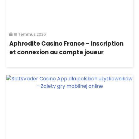
18 Temmuz 2026
Aphrodite Casino France – inscription
et connexion au compte joueur