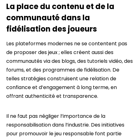
La place du contenu et de la
communauté dans la
fidélisation des joueurs
Les plateformes modernes ne se contentent pas
de proposer des jeux ; elles créent aussi des
communautés via des blogs, des tutoriels vidéo, des
forums, et des programmes de fidélisation. De
telles stratégies construisent une relation de
confiance et d’engagement à long terme, en
offrant authenticité et transparence.
Il ne faut pas négliger l’importance de la
responsabilisation dans l’industrie. Des initiatives
pour promouvoir le jeu responsable font partie