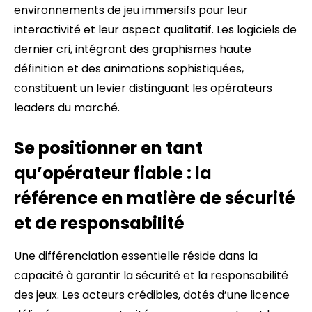
environnements de jeu immersifs pour leur
interactivité et leur aspect qualitatif. Les logiciels de
dernier cri, intégrant des graphismes haute
définition et des animations sophistiquées,
constituent un levier distinguant les opérateurs
leaders du marché.
Se positionner en tant
qu’opérateur fiable : la
référence en matière de sécurité
et de responsabilité
Une différenciation essentielle réside dans la
capacité à garantir la sécurité et la responsabilité
des jeux. Les acteurs crédibles, dotés d’une licence