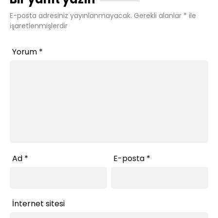
E-posta adresiniz yayınlanmayacak.
Gerekli alanlar
*
ile
işaretlenmişlerdir
Yorum
*
Ad
*
E-posta
*
İnternet sitesi