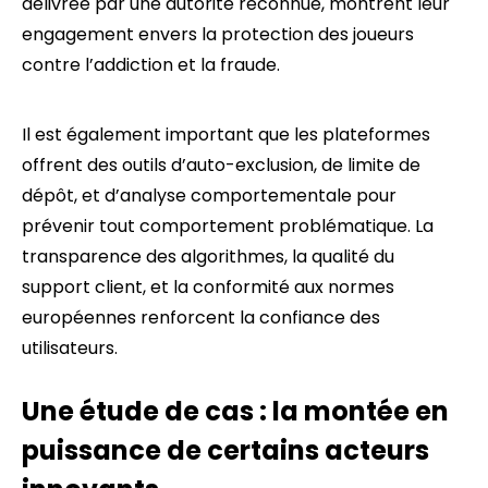
délivrée par une autorité reconnue, montrent leur
engagement envers la protection des joueurs
contre l’addiction et la fraude.
Il est également important que les plateformes
offrent des outils d’auto-exclusion, de limite de
dépôt, et d’analyse comportementale pour
prévenir tout comportement problématique. La
transparence des algorithmes, la qualité du
support client, et la conformité aux normes
européennes renforcent la confiance des
utilisateurs.
Une étude de cas : la montée en
puissance de certains acteurs