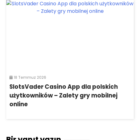
18 Temmuz 2026
SlotsVader Casino App dla polskich
użytkowników – Zalety gry mobilnej
online
Bir yanıt yazın