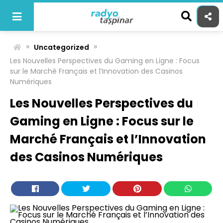
Skip
to
content
»
»
Uncategorized
Les Nouvelles Perspectives du Gaming en Ligne : Focus
sur le Marché Français et l’Innovation des Casinos
Numériques
Les Nouvelles Perspectives du
Gaming en Ligne : Focus sur le
Marché Français et l’Innovation
des Casinos Numériques