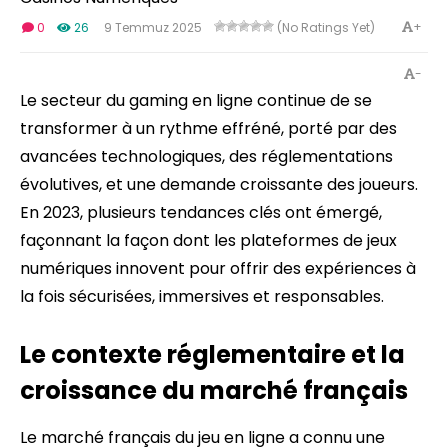
+
0
26
9 Temmuz 2025
(No Ratings Yet)
-
Le secteur du gaming en ligne continue de se
transformer à un rythme effréné, porté par des
avancées technologiques, des réglementations
évolutives, et une demande croissante des joueurs.
En 2023, plusieurs tendances clés ont émergé,
façonnant la façon dont les plateformes de jeux
numériques innovent pour offrir des expériences à
la fois sécurisées, immersives et responsables.
Le contexte réglementaire et la
croissance du marché français
Le marché français du jeu en ligne a connu une