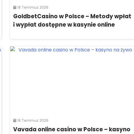
18 Temmuz 2026
GoldbetCasino w Polsce – Metody wpłat
i wypłat dostępne w kasynie online
18 Temmuz 2026
Vavada online casino w Polsce – kasyno