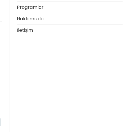
Programlar
Hakkımızda
İletişim