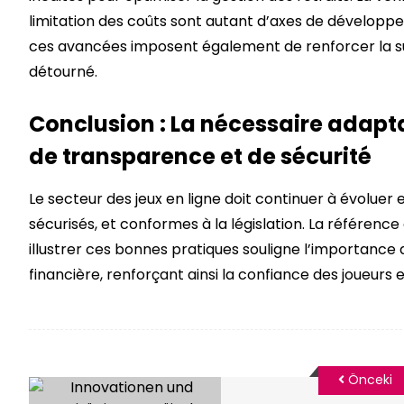
limitation des coûts sont autant d’axes de développ
ces avancées imposent également de renforcer la su
détourné.
Conclusion : La nécessaire adapt
de transparence et de sécurité
Le secteur des jeux en ligne doit continuer à évoluer 
sécurisés, et conformes à la législation. La référenc
illustrer ces bonnes pratiques souligne l’importance d
financière, renforçant ainsi la confiance des joueurs et
Önceki