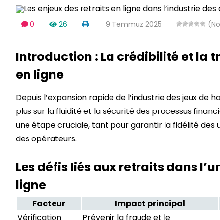
0
26
9 Temmuz 2025
(No
Introduction : La crédibilité et l
en ligne
Depuis l’expansion rapide de l’industrie des jeux de h
plus sur la fluidité et la sécurité des processus finan
une étape cruciale, tant pour garantir la fidélité des
des opérateurs.
Les défis liés aux retraits dans l
ligne
Facteur
Impact principal
Vérification
Prévenir la fraude et le