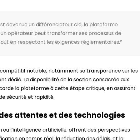
t devenue un différenciateur clé, la plateforme
 un opérateur peut transformer ses processus de
tout en respectant les exigences réglementaires.”
 compétitif notable, notamment sa transparence sur les
ient dédié. La disponibilité de la section consacrée aux
corde la plateforme à cette étape critique, en assurant
e sécurité et rapidité.
 des attentes et des technologies
 l’intelligence artificielle, offrent des perspectives
fication en temps réel, la réduction des délais, et la