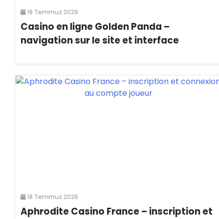
18 Temmuz 2026
Casino en ligne Golden Panda –
navigation sur le site et interface
18 Temmuz 2026
Aphrodite Casino France – inscription et