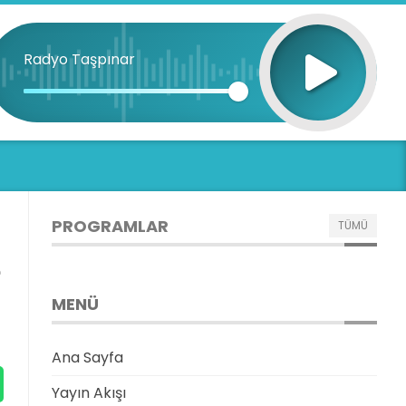
Radyo Taşpınar
PROGRAMLAR
TÜMÜ
e
MENÜ
Ana Sayfa
Yayın Akışı