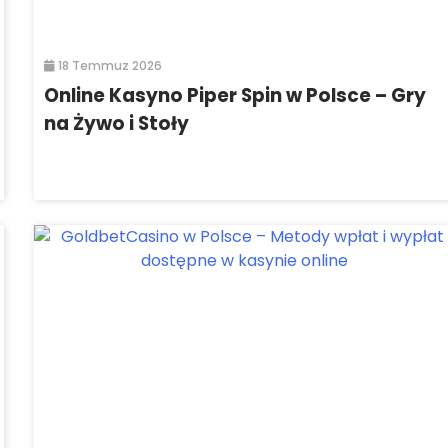
18 Temmuz 2026
Online Kasyno Piper Spin w Polsce – Gry
na Żywo i Stoły