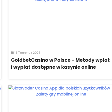
18 Temmuz 2026
GoldbetCasino w Polsce – Metody wpłat
i wypłat dostępne w kasynie online