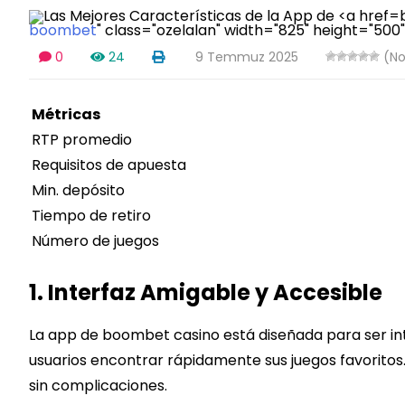
boombet
" class="ozelalan" width="825" height="500"
0
24
9 Temmuz 2025
(No
Métricas
RTP promedio
Requisitos de apuesta
Min. depósito
Tiempo de retiro
Número de juegos
1. Interfaz Amigable y Accesible
La app de boombet casino está diseñada para ser intu
usuarios encontrar rápidamente sus juegos favoritos
sin complicaciones.