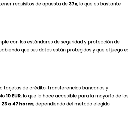
 tener requisitos de apuesta de
37x
, lo que es bastante
ple con los estándares de seguridad y protección de
 sabiendo que sus datos están protegidos y que el juego e
 tarjetas de crédito, transferencias bancarias y
olo
10 EUR
, lo que la hace accesible para la mayoría de lo
e
23 a 47 horas
, dependiendo del método elegido.