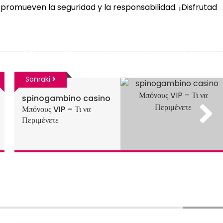
omueven la seguridad y la responsabilidad. ¡Disfrutad
Sonraki
spinogambino casino
Μπόνους VIP – Τι να
Περιμένετε