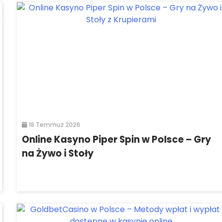
18 Temmuz 2026
Online Kasyno Piper Spin w Polsce – Gry
na Żywo i Stoły