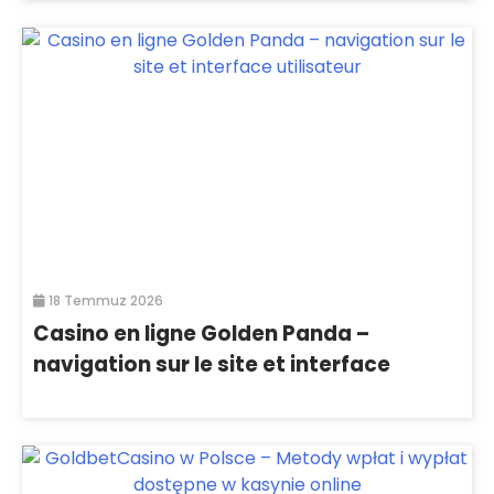
18 Temmuz 2026
Casino en ligne Golden Panda –
navigation sur le site et interface