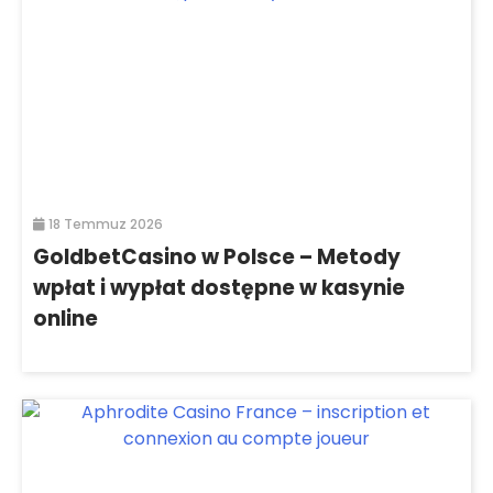
18 Temmuz 2026
GoldbetCasino w Polsce – Metody
wpłat i wypłat dostępne w kasynie
online