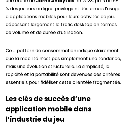
une étude de
Jarne Analytics
en 2023, près de
68
%
des joueurs en ligne privilégient désormais l’usage
d’applications mobiles pour leurs activités de jeu,
dépassant largement le trafic desktop en termes
de volume et de durée d’utilisation.
Ce … pattern de consommation indique clairement
que la mobilité n’est pas simplement une tendance,
mais une évolution structurelle. La simplicité, la
rapidité et la portabilité sont devenues des critères
essentiels pour fidéliser cette clientèle fragmentée.
Les clés de succès d’une
application mobile dans
l’industrie du jeu