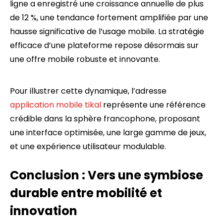
ligne a enregistré une croissance annuelle de plus
de
12 %
, une tendance fortement amplifiée par une
hausse significative de l’usage mobile. La stratégie
efficace d’une plateforme repose désormais sur
une offre mobile robuste et innovante.
Pour illustrer cette dynamique, l’adresse
application mobile tikal
représente une référence
crédible dans la sphère francophone, proposant
une interface optimisée, une large gamme de jeux,
et une expérience utilisateur modulable.
Conclusion : Vers une symbiose
durable entre mobilité et
innovation