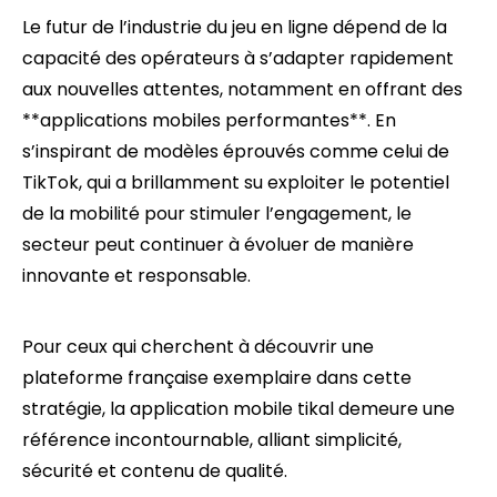
Le futur de l’industrie du jeu en ligne dépend de la
capacité des opérateurs à s’adapter rapidement
aux nouvelles attentes, notamment en offrant des
**applications mobiles performantes**. En
s’inspirant de modèles éprouvés comme celui de
TikTok, qui a brillamment su exploiter le potentiel
de la mobilité pour stimuler l’engagement, le
secteur peut continuer à évoluer de manière
innovante et responsable.
Pour ceux qui cherchent à découvrir une
plateforme française exemplaire dans cette
stratégie, la application mobile tikal demeure une
référence incontournable, alliant simplicité,
sécurité et contenu de qualité.