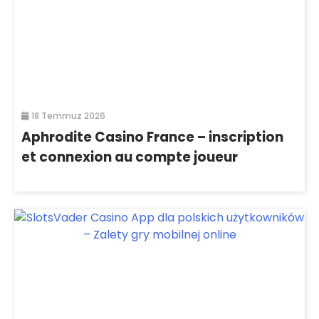
18 Temmuz 2026
Aphrodite Casino France – inscription
et connexion au compte joueur