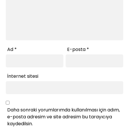
Ad
*
E-posta
*
İnternet sitesi
Daha sonraki yorumlarımda kullanılması için adım,
e-posta adresim ve site adresim bu tarayıcıya
kaydedilsin.