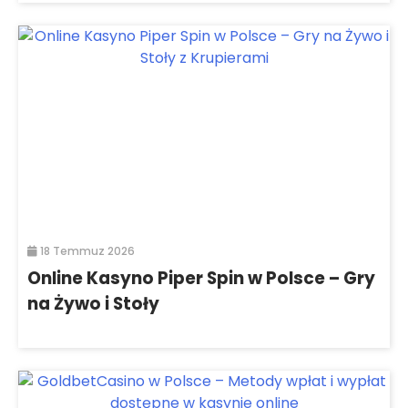
18 Temmuz 2026
Online Kasyno Piper Spin w Polsce – Gry
na Żywo i Stoły