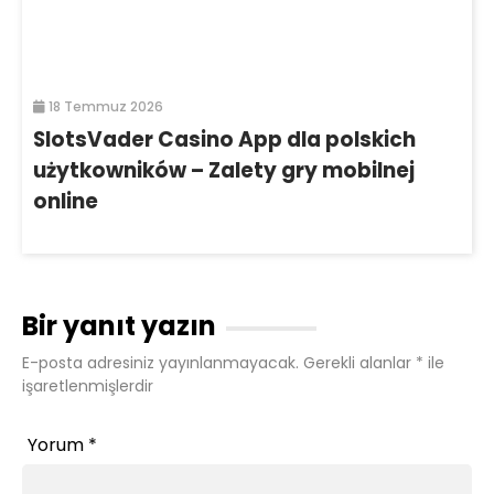
18 Temmuz 2026
SlotsVader Casino App dla polskich
użytkowników – Zalety gry mobilnej
online
Bir yanıt yazın
E-posta adresiniz yayınlanmayacak.
Gerekli alanlar
*
ile
işaretlenmişlerdir
Yorum
*