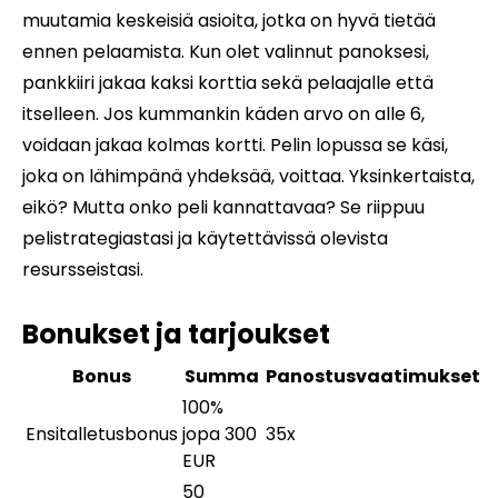
muutamia keskeisiä asioita, jotka on hyvä tietää
ennen pelaamista. Kun olet valinnut panoksesi,
pankkiiri jakaa kaksi korttia sekä pelaajalle että
itselleen. Jos kummankin käden arvo on alle 6,
voidaan jakaa kolmas kortti. Pelin lopussa se käsi,
joka on lähimpänä yhdeksää, voittaa. Yksinkertaista,
eikö? Mutta onko peli kannattavaa? Se riippuu
pelistrategiastasi ja käytettävissä olevista
resursseistasi.
Bonukset ja tarjoukset
Bonus
Summa
Panostusvaatimukset
100%
Ensitalletusbonus
jopa 300
35x
EUR
50