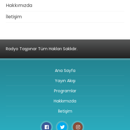
Hakkımızda
İletişim
Radyo Taşpınar Tüm Hakları Saklıdır.
Ana Sayfa
Yayın Akışı
Programlar
Hakkımızda
İletişim