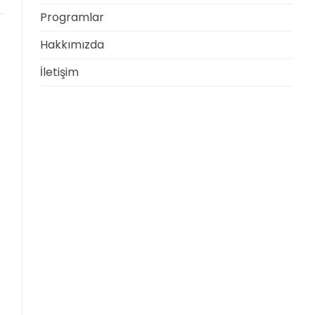
Programlar
Hakkımızda
İletişim