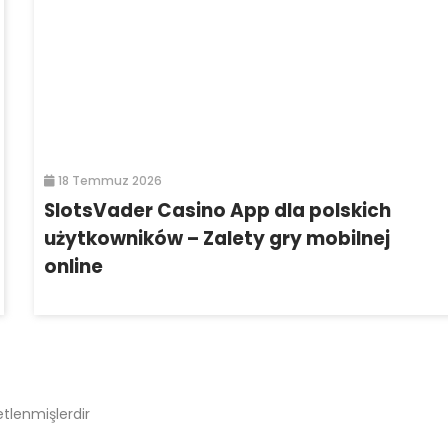
18 Temmuz 2026
SlotsVader Casino App dla polskich
użytkowników – Zalety gry mobilnej
online
etlenmişlerdir