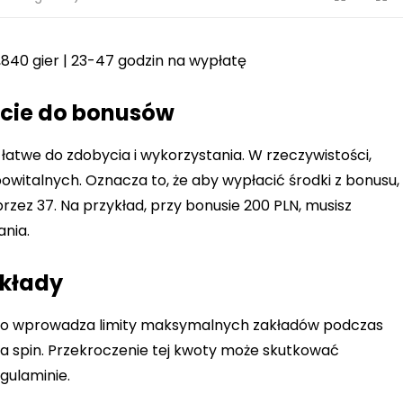
,840 gier | 23-47 godzin na wypłatę
ście do bonusów
łatwe do zdobycia i wykorzystania. W rzeczywistości,
witalnych. Oznacza to, że aby wypłacić środki z bonusu,
z 37. Na przykład, przy bonusie 200 PLN, musisz
nia.
akłady
asino wprowadza limity maksymalnych zakładów podczas
na spin. Przekroczenie tej kwoty może skutkować
gulaminie.