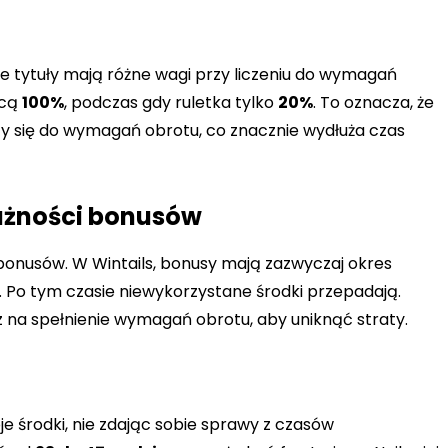
ne tytuły mają różne wagi przy liczeniu do wymagań
ącą
100%
, podczas gdy ruletka tylko
20%
. To oznacza, że
czy się do wymagań obrotu, co znacznie wydłuża czas
ważności bonusów
bonusów. W Wintails, bonusy mają zazwyczaj okres
Po tym czasie niewykorzystane środki przepadają.
z na spełnienie wymagań obrotu, aby uniknąć straty.
e środki, nie zdając sobie sprawy z czasów