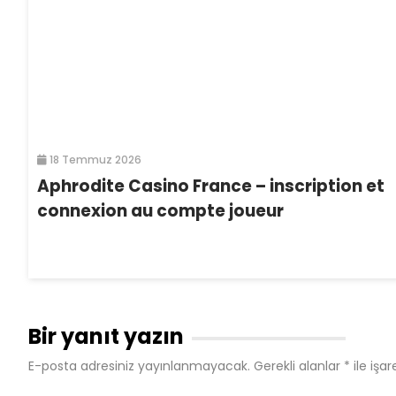
18 Temmuz 2026
Aphrodite Casino France – inscription et
connexion au compte joueur
Bir yanıt yazın
E-posta adresiniz yayınlanmayacak.
Gerekli alanlar
*
ile işar