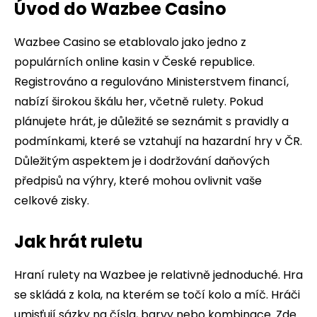
Úvod do Wazbee Casino
Wazbee Casino se etablovalo jako jedno z
populárních online kasin v České republice.
Registrováno a regulováno Ministerstvem financí,
nabízí širokou škálu her, včetně rulety. Pokud
plánujete hrát, je důležité se seznámit s pravidly a
podmínkami, které se vztahují na hazardní hry v ČR.
Důležitým aspektem je i dodržování daňových
předpisů na výhry, které mohou ovlivnit vaše
celkové zisky.
Jak hrát ruletu
Hraní rulety na Wazbee je relativně jednoduché. Hra
se skládá z kola, na kterém se točí kolo a míč. Hráči
umisťují sázky na čísla, barvy nebo kombinace. Zde