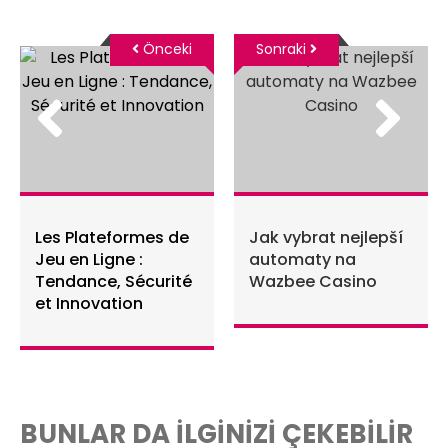
Önceki
Sonraki
Les Plateformes de
Jak vybrat nejlepší
Jeu en Ligne :
automaty na
Tendance, Sécurité
Wazbee Casino
et Innovation
BUNLAR DA İLGİNİZİ ÇEKEBİLİR