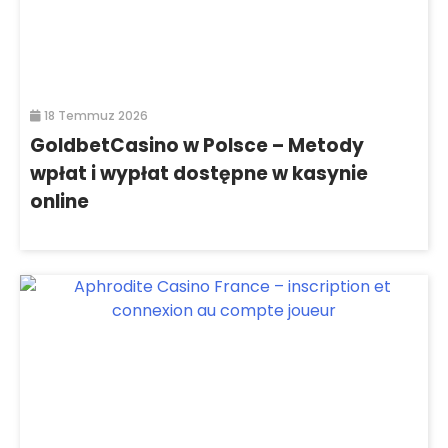
18 Temmuz 2026
GoldbetCasino w Polsce – Metody
wpłat i wypłat dostępne w kasynie
online