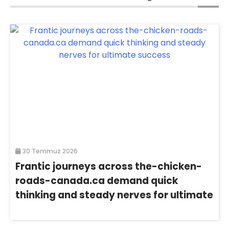
30 Temmuz 2026
Frantic journeys across the-chicken-
roads-canada.ca demand quick
thinking and steady nerves for ultimate