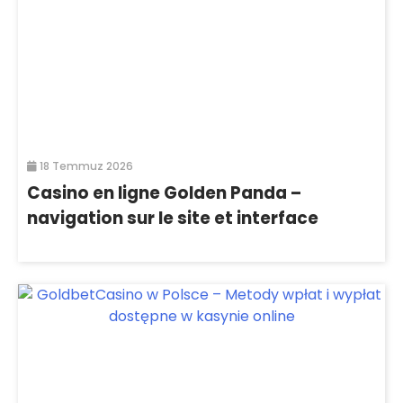
18 Temmuz 2026
Casino en ligne Golden Panda –
navigation sur le site et interface