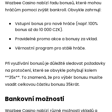
Wazbee Casino nabízí řadu bonusů, které mohou
hráčům pomoci zvýšit bankroll. Obvykle zahrnují:
Vstupní bonus pro nové hráče (např. 100%
bonus až do 10 000 CZK).
Pravidelné promo akce a bonusy za vklad.
Věrnostní program pro stálé hráče.
Při využívání bonusů je důležité sledovat požadavky
na protočení, které se obvykle pohybují kolem
**35x**. To znamená, že pro výběr bonusu musíte
vsadit celkovou částku bonusu 35krát.
Bankovní možnosti
Wazbee Casino nabízí různé možnosti vkladů a