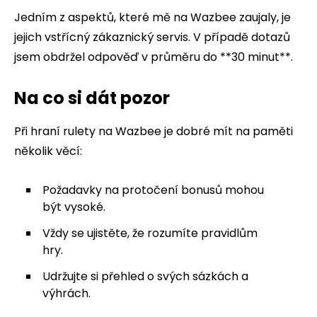
Jedním z aspektů, které mě na Wazbee zaujaly, je
jejich vstřícný zákaznický servis. V případě dotazů
jsem obdržel odpověď v průměru do **30 minut**.
Na co si dát pozor
Při hraní rulety na Wazbee je dobré mít na paměti
několik věcí:
Požadavky na protočení bonusů mohou
být vysoké.
Vždy se ujistěte, že rozumíte pravidlům
hry.
Udržujte si přehled o svých sázkách a
výhrách.