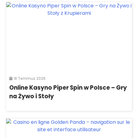
18 Temmuz 2026
Online Kasyno Piper Spin w Polsce – Gry
na Żywo i Stoły