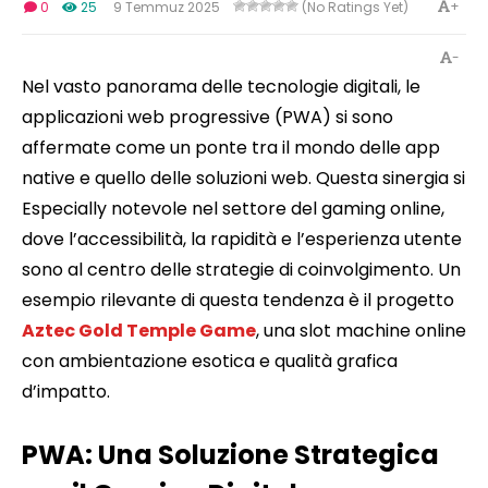
+
0
25
9 Temmuz 2025
(No Ratings Yet)
-
Nel vasto panorama delle tecnologie digitali, le
applicazioni web progressive (PWA) si sono
affermate come un ponte tra il mondo delle app
native e quello delle soluzioni web. Questa sinergia si
Especially notevole nel settore del gaming online,
dove l’accessibilità, la rapidità e l’esperienza utente
sono al centro delle strategie di coinvolgimento. Un
esempio rilevante di questa tendenza è il progetto
Aztec Gold Temple Game
, una slot machine online
con ambientazione esotica e qualità grafica
d’impatto.
PWA: Una Soluzione Strategica