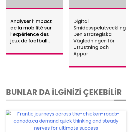
Analyser l’impact
Digital
de la mobilité sur
Smidesspelutveckling:
l’expérience des
Den Strategiska
jeux de football
Vägledningen för
virtuel : étude de
Utrustning och
Futbality Gulm
Appar
BUNLAR DA İLGİNİZİ ÇEKEBİLİR