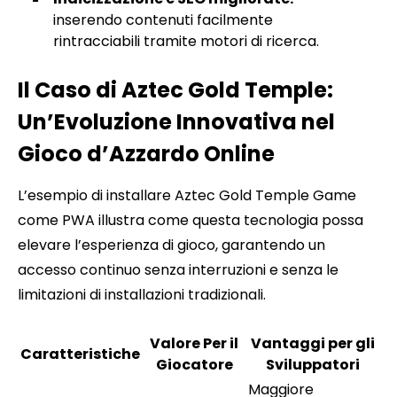
inserendo contenuti facilmente
rintracciabili tramite motori di ricerca.
Il Caso di Aztec Gold Temple:
Un’Evoluzione Innovativa nel
Gioco d’Azzardo Online
L’esempio di installare Aztec Gold Temple Game
come PWA illustra come questa tecnologia possa
elevare l’esperienza di gioco, garantendo un
accesso continuo senza interruzioni e senza le
limitazioni di installazioni tradizionali.
Valore Per il
Vantaggi per gli
Caratteristiche
Giocatore
Sviluppatori
Maggiore