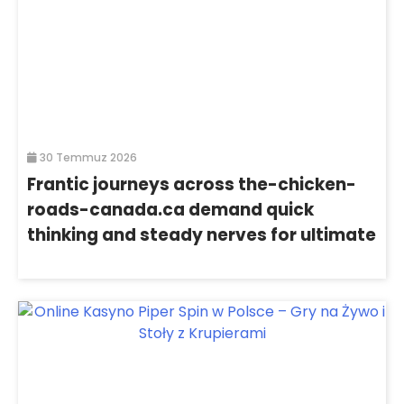
30 Temmuz 2026
Frantic journeys across the-chicken-
roads-canada.ca demand quick
thinking and steady nerves for ultimate