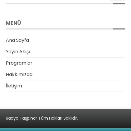
MENÜ
Ana Sayfa
Yayın Akışı
Programlar
Hakkımızda
İletişim
Radyo Taşpınar Tüm Hakları Saklıdır.