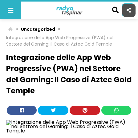
Skip
to
content
»
»
Uncategorized
Integrazione delle App Web Progressive (PWA) nel
Settore del Gaming: Il Caso di Aztec Gold Temple
Integrazione delle App Web
Progressive (PWA) nel Settore
del Gaming: Il Caso di Aztec Gold
Temple