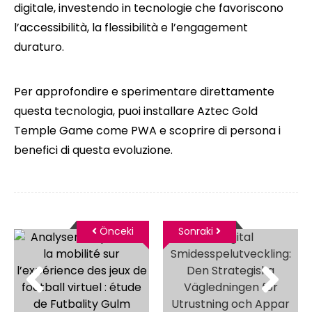
digitale, investendo in tecnologie che favoriscono
l’accessibilità, la flessibilità e l’engagement
duraturo.
Per approfondire e sperimentare direttamente
questa tecnologia, puoi installare Aztec Gold
Temple Game come PWA e scoprire di persona i
benefici di questa evoluzione.
Önceki
Sonraki