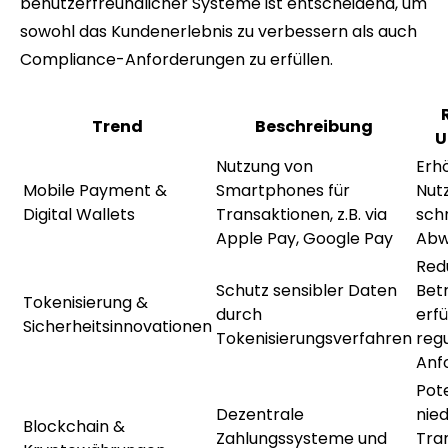
benutzerfreundlicher Systeme ist entscheidend, um
sowohl das Kundenerlebnis zu verbessern als auch
Compliance-Anforderungen zu erfüllen.
Trend
Beschreibung
U
Nutzung von
Erh
Mobile Payment &
Smartphones für
Nut
Digital Wallets
Transaktionen, z.B. via
sch
Apple Pay, Google Pay
Abw
Red
Schutz sensibler Daten
Betr
Tokenisierung &
durch
erfü
Sicherheitsinnovationen
Tokenisierungsverfahren
reg
Anf
Pote
Dezentrale
nied
Blockchain &
Zahlungssysteme und
Tra