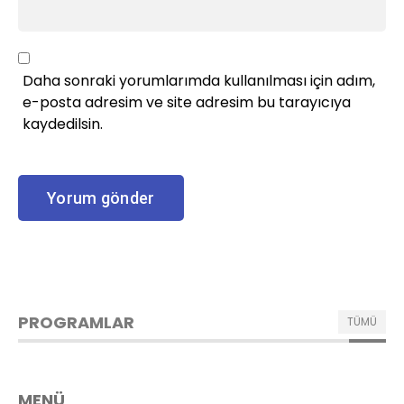
Daha sonraki yorumlarımda kullanılması için adım,
e-posta adresim ve site adresim bu tarayıcıya
kaydedilsin.
PROGRAMLAR
TÜMÜ
MENÜ