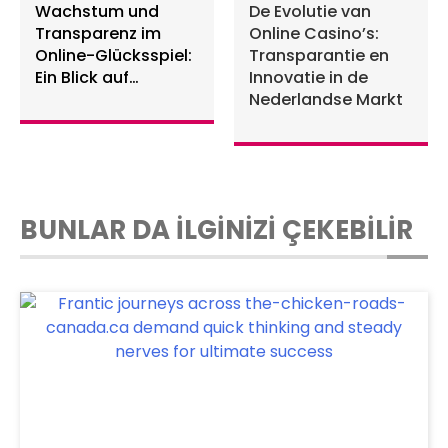
Wachstum und
De Evolutie van
Transparenz im
Online Casino’s:
Online-Glücksspiel:
Transparantie en
Ein Blick auf
Innovatie in de
Vertrauenswürdigkeit
Nederlandse Markt
und Innovationen
BUNLAR DA İLGİNİZİ ÇEKEBİLİR