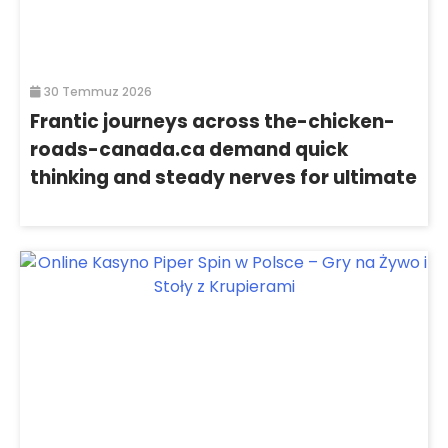
30 Temmuz 2026
Frantic journeys across the-chicken-
roads-canada.ca demand quick
thinking and steady nerves for ultimate