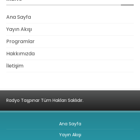
Ana Sayfa
Yayın Akışı
Programlar
Hakkımızda
İletişim
Radyo Taşpınar Tüm Hakları Saklıdır.
Ana Sayfa
Yayın Akışı