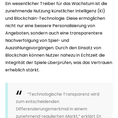
Ein wesentlicher Treiber für das Wachstum ist die
zunehmende Nutzung künstlicher Intelligenz (KI)
und Blockchain-Technologie. Diese ermöglichen
nicht nur eine bessere Personalisierung von
Angeboten, sondern auch eine transparentere
Nachverfolgung von Spiel- und
Auszahlungsvorgängen. Durch den Einsatz von
Blockchain können Nutzer nahezu in Echtzeit die
Integrität der Spiele überprüfen, was das Vertrauen
erheblich stärkt.
“Technologische Transparenz wird
zum entscheidenden
Differenzierungsmerkmal in einem
zunehmend regulierten Markt,” erklärt Dr.