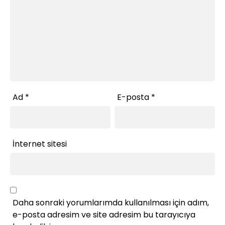
Ad
*
E-posta
*
İnternet sitesi
Daha sonraki yorumlarımda kullanılması için adım,
e-posta adresim ve site adresim bu tarayıcıya