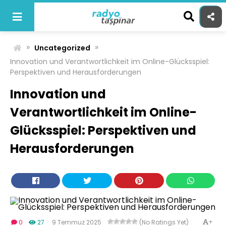
Skip
to
content
»
»
Uncategorized
Innovation und Verantwortlichkeit im Online-Glücksspiel:
Perspektiven und Herausforderungen
Innovation und
Verantwortlichkeit im Online-
Glücksspiel: Perspektiven und
Herausforderungen
+
0
27
9 Temmuz 2025
(No Ratings Yet)