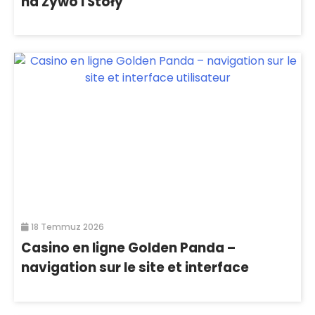
na Żywo i Stoły
18 Temmuz 2026
Casino en ligne Golden Panda –
navigation sur le site et interface