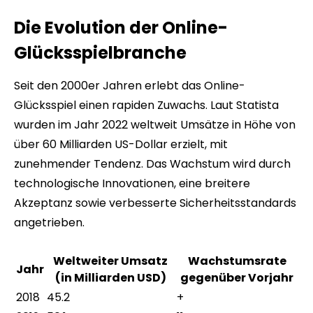
Die Evolution der Online-
Glücksspielbranche
Seit den 2000er Jahren erlebt das Online-
Glücksspiel einen rapiden Zuwachs. Laut Statista
wurden im Jahr 2022 weltweit Umsätze in Höhe von
über
60 Milliarden US-Dollar
erzielt, mit
zunehmender Tendenz. Das Wachstum wird durch
technologische Innovationen, eine breitere
Akzeptanz sowie verbesserte Sicherheitsstandards
angetrieben.
Weltweiter Umsatz
Wachstumsrate
Jahr
(in Milliarden USD)
gegenüber Vorjahr
2018
45.2
+