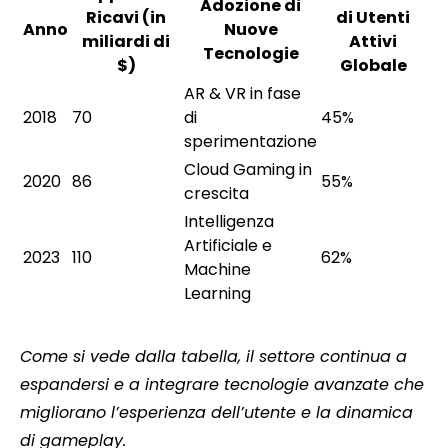
Adozione di
Ricavi (in
di Utenti
Anno
Nuove
miliardi di
Attivi
Tecnologie
$)
Globale
AR & VR in fase
2018
70
di
45%
sperimentazione
Cloud Gaming in
2020
86
55%
crescita
Intelligenza
Artificiale e
2023
110
62%
Machine
Learning
Come si vede dalla tabella, il settore continua a
espandersi e a integrare tecnologie avanzate che
migliorano l’esperienza dell’utente e la dinamica
di gameplay.