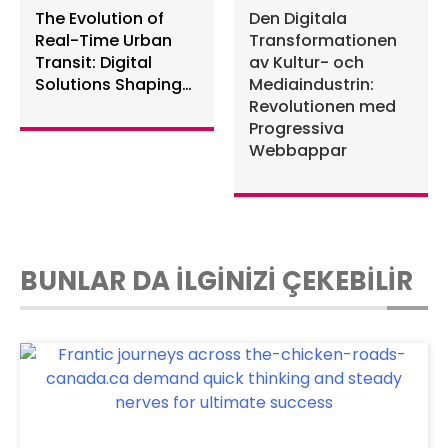
The Evolution of
Den Digitala
Real-Time Urban
Transformationen
Transit: Digital
av Kultur- och
Solutions Shaping
Mediaindustrin:
Commuter
Revolutionen med
Experience
Progressiva
Webbappar
BUNLAR DA İLGİNİZİ ÇEKEBİLİR