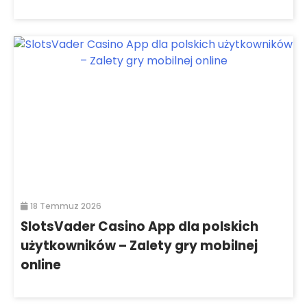
18 Temmuz 2026
SlotsVader Casino App dla polskich
użytkowników – Zalety gry mobilnej
online