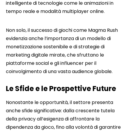
intelligente di tecnologie come le animazioni in
tempo reale e modalità multiplayer online.
Non solo, il successo di giochi come Magma Rush
evidenzia anche l’importanza di un modello di
monetizzazione sostenibile e di strategie di
marketing digitale mirate, che sfruttano le
piattaforme social e gli influencer per il
coinvolgimento di una vasta audience globale.
Le Sfide e le Prospettive Future
Nonostante le opportunità, il settore presenta
anche sfide significative: dalla crescente tutela
della privacy all’esigenza di affrontare la
dipendenza da gioco, fino alla volontà di garantire