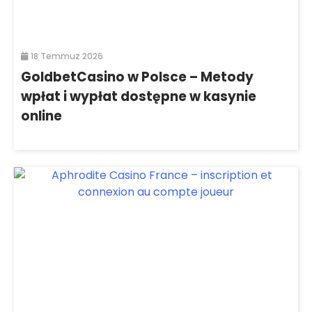
18 Temmuz 2026
GoldbetCasino w Polsce – Metody
wpłat i wypłat dostępne w kasynie
online