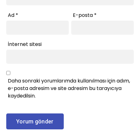
Ad
*
E-posta
*
İnternet sitesi
Daha sonraki yorumlarımda kullanılması için adım,
e-posta adresim ve site adresim bu tarayıcıya
kaydedilsin.