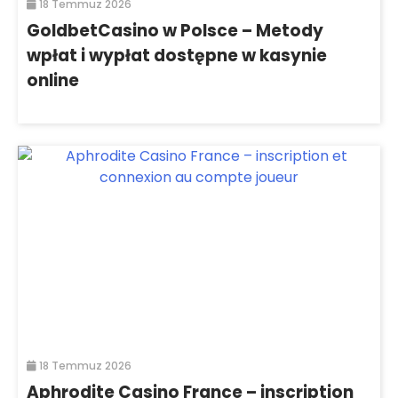
18 Temmuz 2026
GoldbetCasino w Polsce – Metody
wpłat i wypłat dostępne w kasynie
online
18 Temmuz 2026
Aphrodite Casino France – inscription