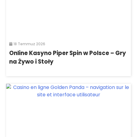
18 Temmuz 2026
Online Kasyno Piper Spin w Polsce – Gry
na Żywo i Stoły