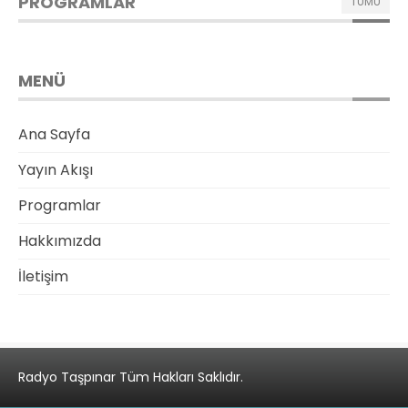
PROGRAMLAR
TÜMÜ
MENÜ
Ana Sayfa
Yayın Akışı
Programlar
Hakkımızda
İletişim
Radyo Taşpınar Tüm Hakları Saklıdır.