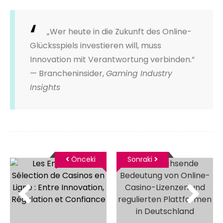
„Wer heute in die Zukunft des Online-
Glücksspiels investieren will, muss
Innovation mit Verantwortung verbinden.“
— Brancheninsider,
Gaming Industry
Insights
Önceki
Sonraki