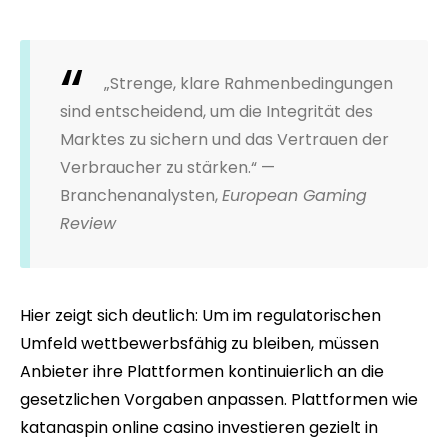
„Strenge, klare Rahmenbedingungen
sind entscheidend, um die Integrität des
Marktes zu sichern und das Vertrauen der
Verbraucher zu stärken.“ —
Branchenanalysten,
European Gaming
Review
Hier zeigt sich deutlich: Um im regulatorischen
Umfeld wettbewerbsfähig zu bleiben, müssen
Anbieter ihre Plattformen kontinuierlich an die
gesetzlichen Vorgaben anpassen. Plattformen wie
katanaspin online casino investieren gezielt in