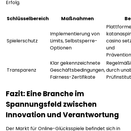
Erfolg.
Schlüsselbereich
Maßnahmen
Be
Plattforme
Implementierung von
katanaspin
Spielerschutz
Limits, Selbstsperre-
casino set
Optionen
und
Präventi
Klar gekennzeichnete
Regelmäßi
Transparenz
Geschäftsbedingungen,
durch una
Fairness-Zertifikate
Prüfinstitu
Fazit: Eine Branche im
Spannungsfeld zwischen
Innovation und Verantwortung
Der Markt für Online-Glücksspiele befindet sich in