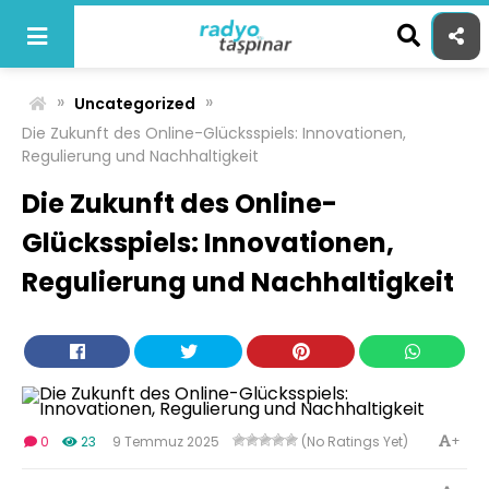
Skip
to
content
»
»
Uncategorized
Die Zukunft des Online-Glücksspiels: Innovationen,
Regulierung und Nachhaltigkeit
Die Zukunft des Online-
Glücksspiels: Innovationen,
Regulierung und Nachhaltigkeit
+
0
23
9 Temmuz 2025
(No Ratings Yet)