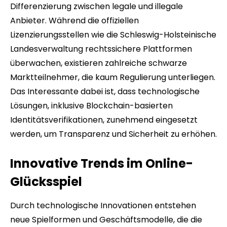
Differenzierung zwischen legale und illegale
Anbieter. Während die offiziellen
Lizenzierungsstellen wie die Schleswig-Holsteinische
Landesverwaltung rechtssichere Plattformen
überwachen, existieren zahlreiche schwarze
Marktteilnehmer, die kaum Regulierung unterliegen.
Das Interessante dabei ist, dass technologische
Lösungen, inklusive Blockchain-basierten
Identitätsverifikationen, zunehmend eingesetzt
werden, um Transparenz und Sicherheit zu erhöhen.
Innovative Trends im Online-
Glücksspiel
Durch technologische Innovationen entstehen
neue Spielformen und Geschäftsmodelle, die die