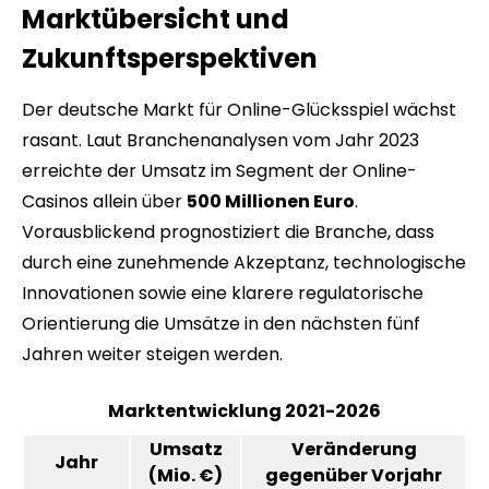
Marktübersicht und
Zukunftsperspektiven
Der deutsche Markt für Online-Glücksspiel wächst
rasant. Laut Branchenanalysen vom Jahr 2023
erreichte der Umsatz im Segment der Online-
Casinos allein über
500 Millionen Euro
.
Vorausblickend prognostiziert die Branche, dass
durch eine zunehmende Akzeptanz, technologische
Innovationen sowie eine klarere regulatorische
Orientierung die Umsätze in den nächsten fünf
Jahren weiter steigen werden.
Marktentwicklung 2021-2026
Umsatz
Veränderung
Jahr
(Mio. €)
gegenüber Vorjahr