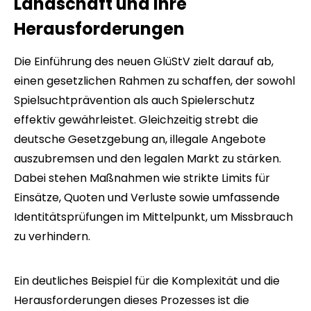
Landschaft und ihre
Herausforderungen
Die Einführung des neuen GlüStV zielt darauf ab,
einen gesetzlichen Rahmen zu schaffen, der sowohl
Spielsuchtprävention als auch Spielerschutz
effektiv gewährleistet. Gleichzeitig strebt die
deutsche Gesetzgebung an, illegale Angebote
auszubremsen und den legalen Markt zu stärken.
Dabei stehen Maßnahmen wie strikte Limits für
Einsätze, Quoten und Verluste sowie umfassende
Identitätsprüfungen im Mittelpunkt, um Missbrauch
zu verhindern.
Ein deutliches Beispiel für die Komplexität und die
Herausforderungen dieses Prozesses ist die