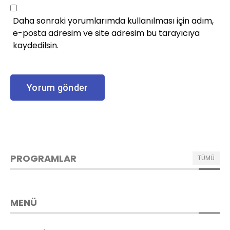
Daha sonraki yorumlarımda kullanılması için adım,
e-posta adresim ve site adresim bu tarayıcıya
kaydedilsin.
PROGRAMLAR
TÜMÜ
MENÜ