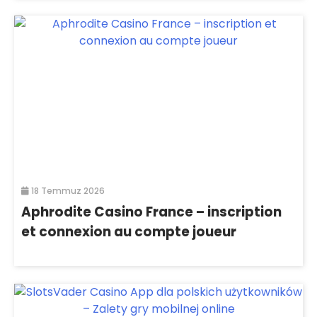
18 Temmuz 2026
Aphrodite Casino France – inscription
et connexion au compte joueur