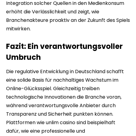
Integration solcher Quellen in den Medienkonsum
erhöht die Verlässlichkeit und zeigt, wie
Branchenakteure proaktiv an der Zukunft des Spiels
mitwirken.
Fazit: Ein verantwortungsvoller
Umbruch
Die regulative Entwicklung in Deutschland schafft
eine solide Basis für nachhaltiges Wachstum im
Online-Glücksspiel. Gleichzeitig treiben
technologische Innovationen die Branche voran,
während verantwortungsvolle Anbieter durch
Transparenz und Sicherheit punkten können.
Plattformen wie unlim casino sind beispielhaft
dafür, wie eine professionelle und