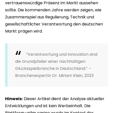
vertrauenswürdige Präsenz im Markt aussehen
sollte. Die kommenden Jahre werden zeigen, wie
Zusammenspiel aus Regulierung, Technik und
gesellschaftlicher Verantwortung den deutschen
Markt prägen wird.
“Verantwortung und Innovation sind
die Grundpfeiler einer nachhaltigen
Glücksspielbranche in Deutschland.” –
Branchenexpertin Dr. Miriam Klein, 2023
Hinweis:
Dieser Artikel dient der Analyse aktueller
Entwicklungen und ist kein Werbeinhalt. Die
Plattform unlim casino wurde im Kontext der