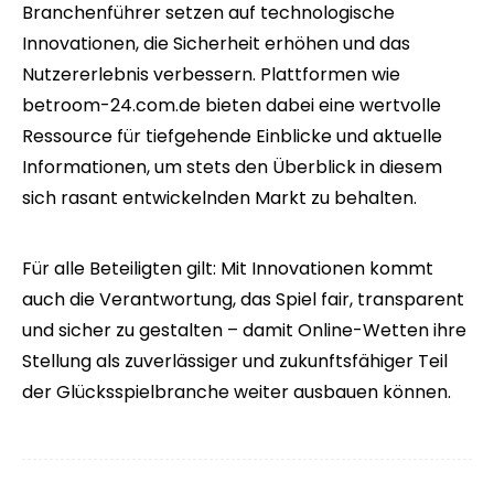
Branchenführer setzen auf technologische
Innovationen, die Sicherheit erhöhen und das
Nutzererlebnis verbessern. Plattformen wie
betroom-24.com.de bieten dabei eine wertvolle
Ressource für tiefgehende Einblicke und aktuelle
Informationen, um stets den Überblick in diesem
sich rasant entwickelnden Markt zu behalten.
Für alle Beteiligten gilt: Mit Innovationen kommt
auch die Verantwortung, das Spiel fair, transparent
und sicher zu gestalten – damit Online-Wetten ihre
Stellung als zuverlässiger und zukunftsfähiger Teil
der Glücksspielbranche weiter ausbauen können.