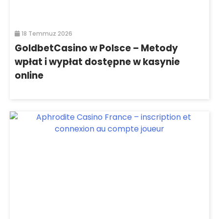
18 Temmuz 2026
GoldbetCasino w Polsce – Metody
wpłat i wypłat dostępne w kasynie
online