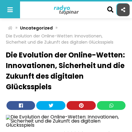
Skip
to
content
»
»
Uncategorized
Die Evolution der Online-Wetten: Innovationen,
Sicherheit und die Zukunft des digitalen Glücksspiels
Die Evolution der Online-Wetten:
Innovationen, Sicherheit und die
Zukunft des digitalen
Glücksspiels