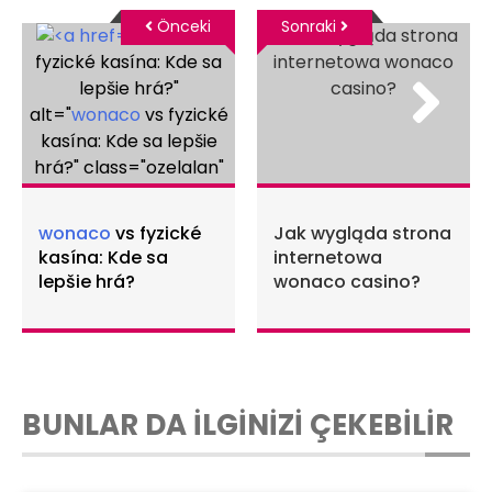
Önceki
Sonraki
wonaco
vs
fyzické kasína: Kde sa
lepšie hrá?"
alt="
wonaco
vs fyzické
kasína: Kde sa lepšie
hrá?" class="ozelalan"
width="175" height="113"
/>
wonaco
vs fyzické
Jak wygląda strona
kasína: Kde sa
internetowa
lepšie hrá?
wonaco casino?
BUNLAR DA İLGİNİZİ ÇEKEBİLİR