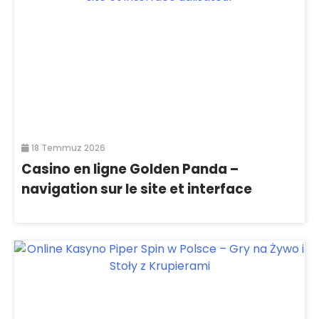
18 Temmuz 2026
Casino en ligne Golden Panda –
navigation sur le site et interface