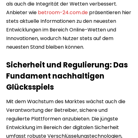
als auch die Integrität der Wetten verbessert.
Anbieter wie
betroom-24.com.de
präsentieren hier
stets aktuelle Informationen zu den neuesten
Entwicklungen im Bereich Online-Wetten und
Innovationen, wodurch Nutzer stets auf dem
neuesten Stand bleiben können.
Sicherheit und Regulierung: Das
Fundament nachhaltigen
Glücksspiels
Mit dem Wachstum des Marktes wächst auch die
Verantwortung der Betreiber, sichere und
regulierte Plattformen anzubieten. Die jüngste
Entwicklung im Bereich der digitalen Sicherheit
umfasst robuste Verschlüsselungstechnologien,