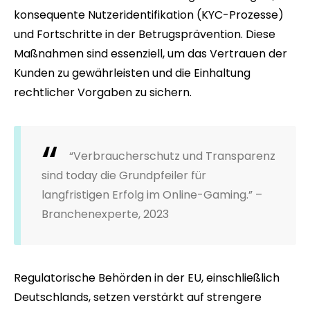
konsequente Nutzeridentifikation (KYC-Prozesse)
und Fortschritte in der Betrugsprävention. Diese
Maßnahmen sind essenziell, um das Vertrauen der
Kunden zu gewährleisten und die Einhaltung
rechtlicher Vorgaben zu sichern.
“Verbraucherschutz und Transparenz
sind today die Grundpfeiler für
langfristigen Erfolg im Online-Gaming.” –
Branchenexperte, 2023
Regulatorische Behörden in der EU, einschließlich
Deutschlands, setzen verstärkt auf strengere