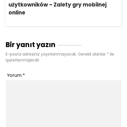
użytkowników – Zalety gry mobilnej
online
Bir yanıt yazın
E-posta adresiniz yayınlanmayacak.
Gerekli alanlar
*
ile
işaretlenmişlerdir
Yorum
*