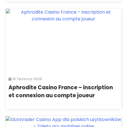
18 Temmuz 2026
Aphrodite Casino France – inscription
et connexion au compte joueur