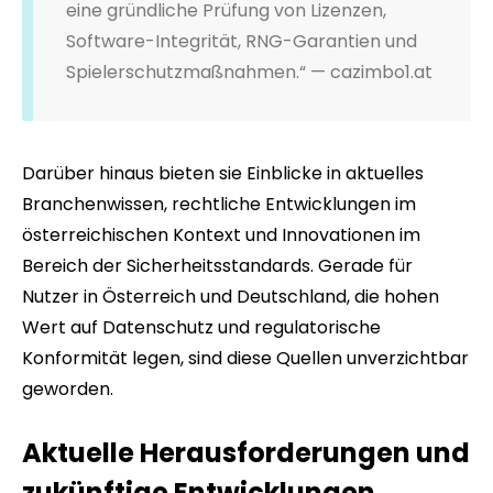
eine gründliche Prüfung von Lizenzen,
Software-Integrität, RNG-Garantien und
Spielerschutzmaßnahmen.“ — cazimbo1.at
Darüber hinaus bieten sie Einblicke in aktuelles
Branchenwissen, rechtliche Entwicklungen im
österreichischen Kontext und Innovationen im
Bereich der Sicherheitsstandards. Gerade für
Nutzer in Österreich und Deutschland, die hohen
Wert auf Datenschutz und regulatorische
Konformität legen, sind diese Quellen unverzichtbar
geworden.
Aktuelle Herausforderungen und
zukünftige Entwicklungen