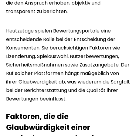
die den Anspruch erhoben, objektiv und
transparent zu berichten.
Heutzutage spielen Bewertungsportale eine
entscheidende Rolle bei der Entscheidung der
Konsumenten. Sie berücksichtigen Faktoren wie
Lizenzierung, Spielauswahl, Nutzerbewertungen,
Sicherheitsmaßnahmen sowie Zusatzangebote. Der
Ruf solcher Plattformen hängt maßgeblich von
ihrer Glaubwürdigkeit ab, was wiederum die Sorgfalt
bei der Berichterstattung und die Qualität ihrer
Bewertungen beeinflusst.
Faktoren, die die
Glaubwürdigkeit einer