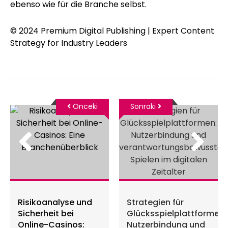
ebenso wie für die Branche selbst.
© 2024 Premium Digital Publishing | Expert Content
Strategy for Industry Leaders
Önceki
Sonraki
Risikoanalyse und
Strategien für
Sicherheit bei
Glücksspielplattformen:
Online-Casinos:
Nutzerbindung und