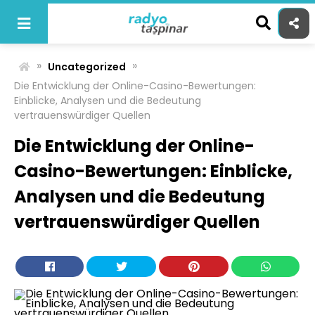
Skip
to
content
»
»
Uncategorized
Die Entwicklung der Online-Casino-Bewertungen:
Einblicke, Analysen und die Bedeutung
vertrauenswürdiger Quellen
Die Entwicklung der Online-
Casino-Bewertungen: Einblicke,
Analysen und die Bedeutung
vertrauenswürdiger Quellen