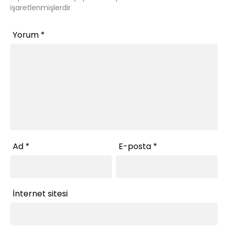
işaretlenmişlerdir
Yorum
*
Ad
*
E-posta
*
İnternet sitesi