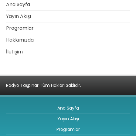
Ana Sayfa
Yayın Akışı
Programlar
Hakkımızda
İletişim
Radyo Taşpınar Tüm Hakları Saklıdır.
Ana Sayfa
Yayın Akışı
Programlar