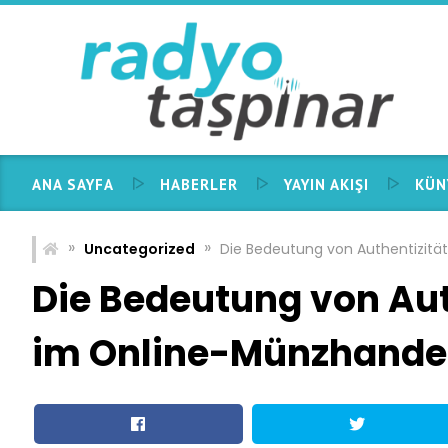
Skip
to
content
ANA SAYFA
HABERLER
YAYIN AKIŞI
KÜN
»
»
Uncategorized
Die Bedeutung von Authentizitä
Die Bedeutung von Aut
im Online-Münzhande