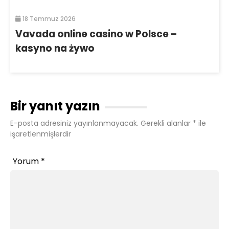
18 Temmuz 2026
Vavada online casino w Polsce –
kasyno na żywo
Bir yanıt yazın
E-posta adresiniz yayınlanmayacak.
Gerekli alanlar
*
ile
işaretlenmişlerdir
Yorum
*