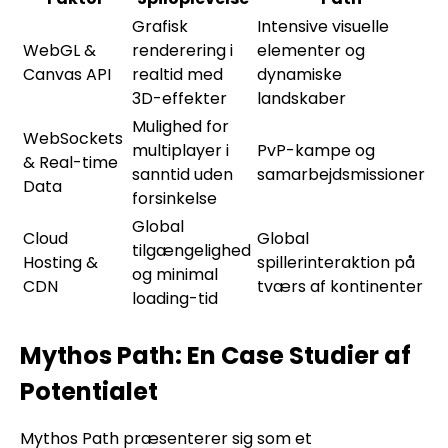
Grafisk
Intensive visuelle
WebGL &
renderering i
elementer og
Canvas API
realtid med
dynamiske
3D-effekter
landskaber
Mulighed for
WebSockets
multiplayer i
PvP-kampe og
& Real-time
sanntid uden
samarbejdsmissioner
Data
forsinkelse
Global
Cloud
Global
tilgængelighed
Hosting &
spillerinteraktion på
og minimal
CDN
tværs af kontinenter
loading-tid
Mythos Path: En Case Studier af
Potentialet
Mythos Path præsenterer sig som et