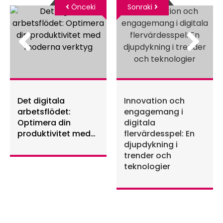
Önceki
Sonraki
Det digitala
Innovation och
arbetsflödet:
engagemang i
Optimera din
digitala
produktivitet med
flervärdesspel: En
moderna verktyg
djupdykning i
trender och
teknologier