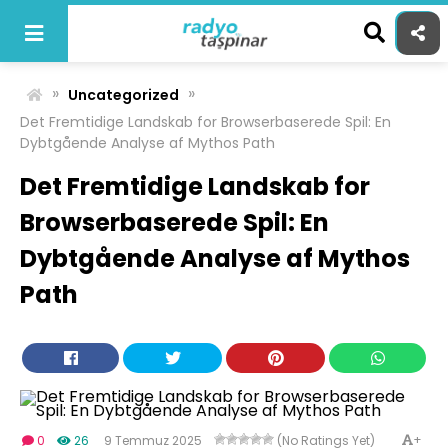
Skip
to
content
»
»
Uncategorized
Det Fremtidige Landskab for Browserbaserede Spil: En
Dybtgående Analyse af Mythos Path
Det Fremtidige Landskab for
Browserbaserede Spil: En
Dybtgående Analyse af Mythos
Path
+
0
26
9 Temmuz 2025
(No Ratings Yet)