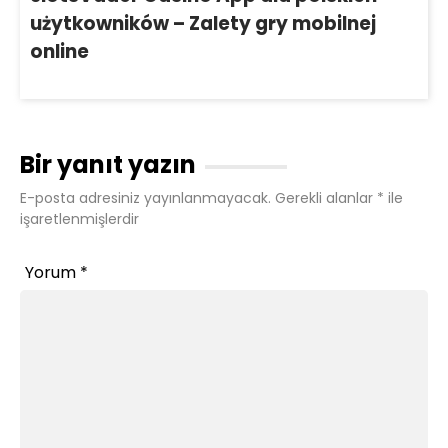
użytkowników – Zalety gry mobilnej
online
Bir yanıt yazın
E-posta adresiniz yayınlanmayacak.
Gerekli alanlar
*
ile
işaretlenmişlerdir
Yorum
*