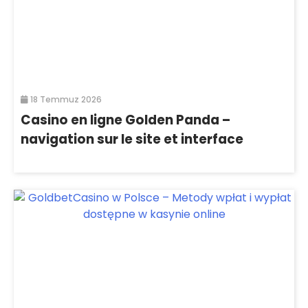
18 Temmuz 2026
Casino en ligne Golden Panda –
navigation sur le site et interface