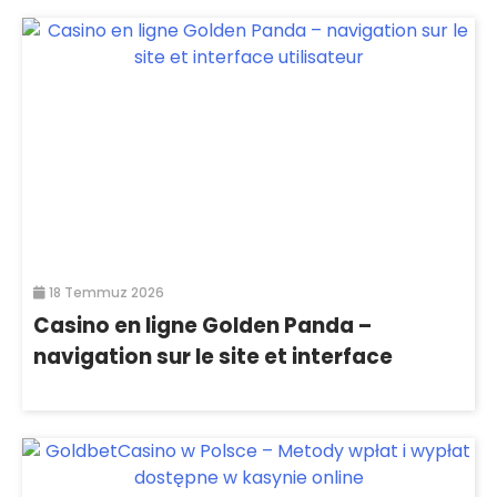
18 Temmuz 2026
Casino en ligne Golden Panda –
navigation sur le site et interface