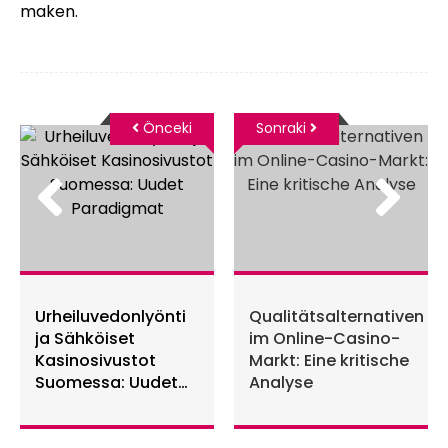
maken.
Önceki
Sonraki
Urheiluvedonlyönti
Qualitätsalternativen
ja Sähköiset
im Online-Casino-
Kasinosivustot
Markt: Eine kritische
Suomessa: Uudet
Analyse
Paradigmat