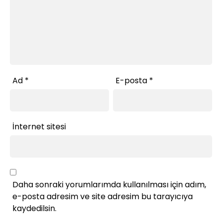
Ad
*
E-posta
*
İnternet sitesi
Daha sonraki yorumlarımda kullanılması için adım,
e-posta adresim ve site adresim bu tarayıcıya
kaydedilsin.