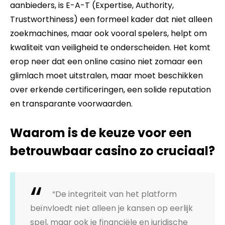
aanbieders, is E-A-T (Expertise, Authority,
Trustworthiness) een formeel kader dat niet alleen
zoekmachines, maar ook vooral spelers, helpt om
kwaliteit van veiligheid te onderscheiden. Het komt
erop neer dat een online casino niet zomaar een
glimlach moet uitstralen, maar moet beschikken
over erkende certificeringen, een solide reputation
en transparante voorwaarden.
Waarom is de keuze voor een
betrouwbaar casino zo cruciaal?
“De integriteit van het platform
beïnvloedt niet alleen je kansen op eerlijk
spel, maar ook je financiële en juridische