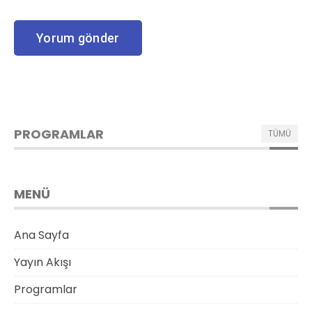
PROGRAMLAR
TÜMÜ
MENÜ
Ana Sayfa
Yayın Akışı
Programlar