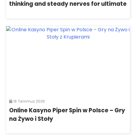
thinking and steady nerves for ultimate
18 Temmuz 2026
Online Kasyno Piper Spin w Polsce – Gry
na Żywo i Stoły