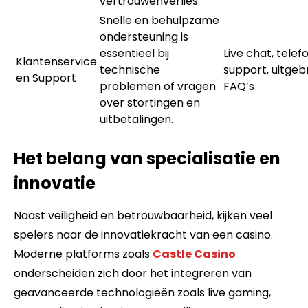
vertrouwenverlies.
Snelle en behulpzame
ondersteuning is
essentieel bij
Live chat, telef
Klantenservice
technische
support, uitgeb
en Support
problemen of vragen
FAQ’s
over stortingen en
uitbetalingen.
Het belang van specialisatie en
innovatie
Naast veiligheid en betrouwbaarheid, kijken veel
spelers naar de innovatiekracht van een casino.
Moderne platforms zoals
Castle Casino
onderscheiden zich door het integreren van
geavanceerde technologieën zoals live gaming,