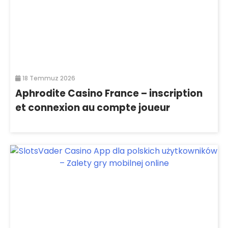
18 Temmuz 2026
Aphrodite Casino France – inscription
et connexion au compte joueur