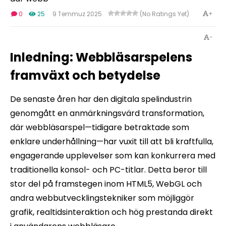
+
0
25
9 Temmuz 2025
(No Ratings Yet)
-
Inledning: Webbläsarspelens
framväxt och betydelse
De senaste åren har den digitala spelindustrin
genomgått en anmärkningsvärd transformation,
där webbläsarspel—tidigare betraktade som
enklare underhållning—har vuxit till att bli kraftfulla,
engagerande upplevelser som kan konkurrera med
traditionella konsol- och PC-titlar. Detta beror till
stor del på framstegen inom HTML5, WebGL och
andra webbutvecklingstekniker som möjliggör
grafik, realtidsinteraktion och hög prestanda direkt