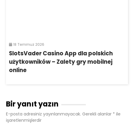
18 Temmuz 2026
SlotsVader Casino App dla polskich
użytkowników – Zalety gry mobilnej
online
Bir yanıt yazın
E-posta adresiniz yayınlanmayacak.
Gerekli alanlar
*
ile
işaretlenmişlerdir