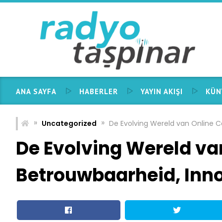
Skip
to
content
ANA SAYFA
HABERLER
YAYIN AKIŞI
KÜN
»
»
Uncategorized
De Evolving Wereld van Online Ca
De Evolving Wereld va
Betrouwbaarheid, Inno