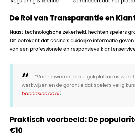
Regulering & licentie
Garandeert dat het platfo
De Rol van Transparantie en Klan
Naast technologische zekerheid, hechten spelers gr
Dit betekent dat casino’s duidelijke informatie geve
van een professionele en responsieve klantenservice
“Vertrouwen in online gokplatforms wor
werkwijzen en de garantie dat spelers veilig ku
baocasino.co.nl
)
Praktisch voorbeeld: De popularit
€10