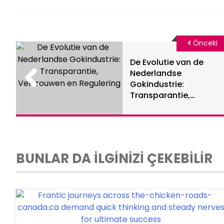
Önceki
De Evolutie van de
Nederlandse
Gokindustrie:
Transparantie,
Vertrouwen en
Regulering
BUNLAR DA İLGİNİZİ ÇEKEBİLİR