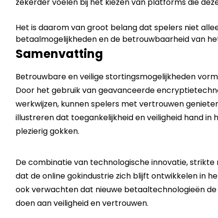
zekerder voelen bij het kiezen van platforms die de
Het is daarom van groot belang dat spelers niet all
betaalmogelijkheden en de betrouwbaarheid van het 
Samenvatting
Betrouwbare en veilige stortingsmogelijkheden vorm
Door het gebruik van geavanceerde encryptietechno
werkwijzen, kunnen spelers met vertrouwen genieten
illustreren dat toegankelijkheid en veiligheid hand 
plezierig gokken.
De combinatie van technologische innovatie, strikt
dat de online gokindustrie zich blijft ontwikkelen in
ook verwachten dat nieuwe betaaltechnologieën de b
doen aan veiligheid en vertrouwen.