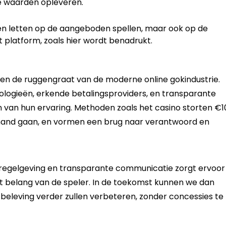
ze waarden opleveren.
een letten op de aangeboden spellen, maar ook op de
platform, zoals hier wordt benadrukt.
en de ruggengraat van de moderne online gokindustrie.
logieën, erkende betalingsproviders, en transparante
 van hun ervaring. Methoden zoals het casino storten €1
in hand gaan, en vormen een brug naar verantwoord en
e regelgeving en transparante communicatie zorgt ervoor
 het belang van de speler. In de toekomst kunnen we dan
eleving verder zullen verbeteren, zonder concessies te