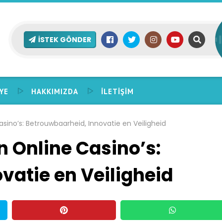
İSTEK GÖNDER
YE
HAKKIMIZDA
İLETIŞIM
sino’s: Betrouwbaarheid, Innovatie en Veiligheid
n Online Casino’s:
vatie en Veiligheid