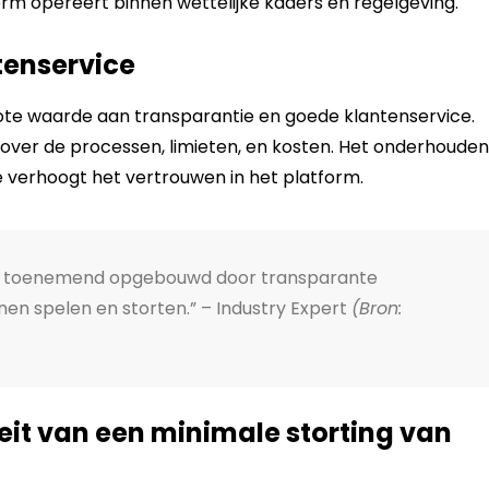
rm opereert binnen wettelijke kaders en regelgeving.
tenservice
ote waarde aan transparantie en goede klantenservice.
n over de processen, limieten, en kosten. Het onderhouden
 verhoogt het vertrouwen in het platform.
dt toenemend opgebouwd door transparante
nnen spelen en storten.” – Industry Expert
(Bron:
eit van een minimale storting van