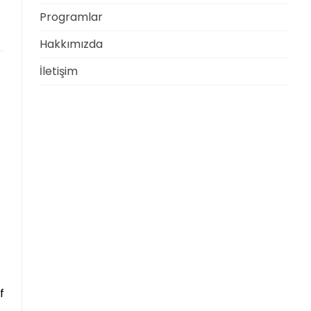
Programlar
Hakkımızda
İletişim
f