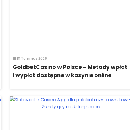
18 Temmuz 2026
GoldbetCasino w Polsce – Metody wpłat
i wypłat dostępne w kasynie online