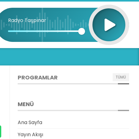
Radyo Taşpınar
PROGRAMLAR
TÜMÜ
MENÜ
Ana Sayfa
Yayın Akışı