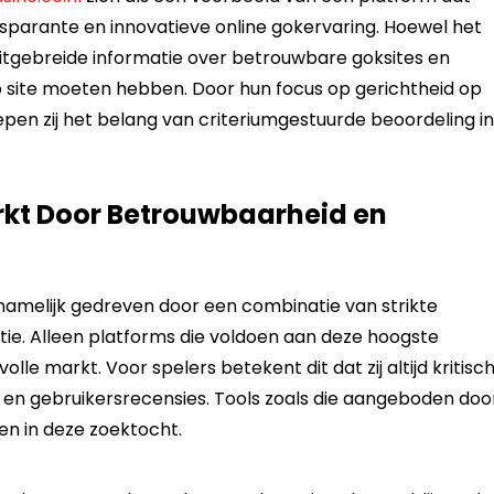
nsparante en innovatieve online gokervaring. Hoewel het
 uitgebreide informatie over betrouwbare goksites en
 site moeten hebben. Door hun focus op gerichtheid op
pen zij het belang van criteriumgestuurde beoordeling in
arkt Door Betrouwbaarheid en
amelijk gedreven door een combinatie van strikte
tie. Alleen platforms die voldoen aan deze hoogste
le markt. Voor spelers betekent dit dat zij altijd kritisc
n en gebruikersrecensies. Tools zoals die aangeboden doo
en in deze zoektocht.