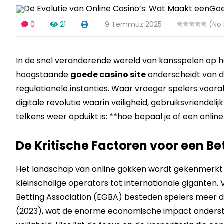
0
21
9 Temmuz 2025
(No 
In de snel veranderende wereld van kansspelen op het
hoogstaande
goede casino site
onderscheidt van de
regulationele instanties. Waar vroeger spelers voora
digitale revolutie waarin veiligheid, gebruiksvriendeli
telkens weer opduikt is: **hoe bepaal je of een onli
De Kritische Factoren voor een B
Het landschap van online gokken wordt gekenmerkt 
kleinschalige operators tot internationale gigante
Betting Association (EGBA) besteden spelers meer da
(2023), wat de enorme economische impact onderstree