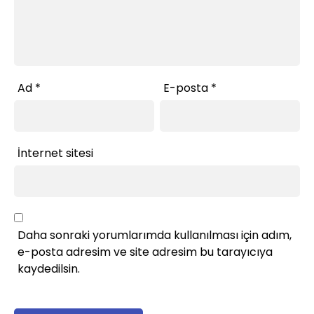
Ad
*
E-posta
*
İnternet sitesi
Daha sonraki yorumlarımda kullanılması için adım,
e-posta adresim ve site adresim bu tarayıcıya
kaydedilsin.