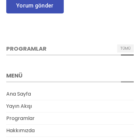
PROGRAMLAR
TÜMÜ
MENÜ
Ana Sayfa
Yayın Akışı
Programlar
Hakkımızda