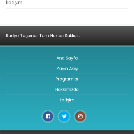
İletişim
Radyo Taşpınar Tüm Hakları Saklıdır.
Ana Sayfa
Yayın Akışı
Programlar
Hakkımızda
İletişim