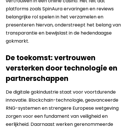
vertrouwen in een online casino. Het feit dat
platforms zoals SpinAura ervaringen en reviews
belangrijke rol spelen in het verzamelen en
presenteren hiervan, onderstreept het belang van
transparantie en bewijslast in de hedendaagse
gokmarkt.
De toekomst: vertrouwen
versterken door technologie en
partnerschappen
De digitale gokindustrie staat voor voortdurende
innovatie. Blockchain-technologie, geavanceerde
RNG-systemen en strengere Europese wetgeving
zorgen voor een fundament van veiligheid en
eerlijkheid. Daarnaast werken gerenommeerde