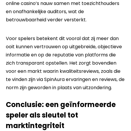
online casino’s nauw samen met toezichthouders
en onafhankelijke auditors, wat de
betrouwbaarheid verder versterkt.
Voor spelers betekent dit vooral dat zij meer dan
ooit kunnen vertrouwen op uitgebreide, objectieve
informatie en op de reputatie van platforms die
zich transparant opstellen. Het zorgt bovendien
voor een markt waarin kwaliteitsreviews, zoals die
te vinden zijn via SpinAura ervaringen en reviews, de
norm zijn geworden in plaats van uitzondering.
Conclusie: een geïnformeerde
speler als sleutel tot
marktintegriteit