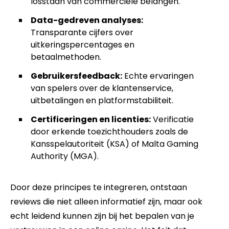
losstaan van commerciële belangen.
Data-gedreven analyses:
Transparante cijfers over
uitkeringspercentages en
betaalmethoden.
Gebruikersfeedback:
Echte ervaringen
van spelers over de klantenservice,
uitbetalingen en platformstabiliteit.
Certificeringen en licenties:
Verificatie
door erkende toezichthouders zoals de
Kansspelautoriteit (KSA) of Malta Gaming
Authority (MGA).
Door deze principes te integreren, ontstaan
reviews die niet alleen informatief zijn, maar ook
echt leidend kunnen zijn bij het bepalen van je