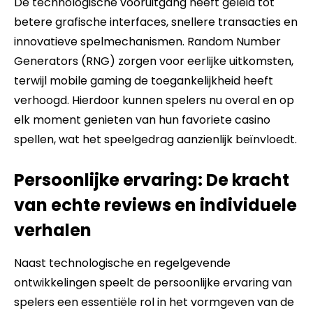
De technologische vooruitgang heeft geleid tot
betere grafische interfaces, snellere transacties en
innovatieve spelmechanismen. Random Number
Generators (RNG) zorgen voor eerlijke uitkomsten,
terwijl mobile gaming de toegankelijkheid heeft
verhoogd. Hierdoor kunnen spelers nu overal en op
elk moment genieten van hun favoriete casino
spellen, wat het speelgedrag aanzienlijk beïnvloedt.
Persoonlijke ervaring: De kracht
van echte reviews en individuele
verhalen
Naast technologische en regelgevende
ontwikkelingen speelt de persoonlijke ervaring van
spelers een essentiële rol in het vormgeven van de