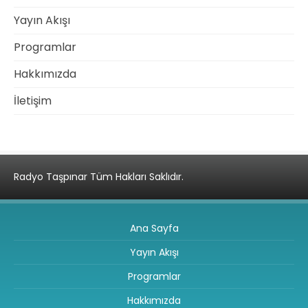
Yayın Akışı
Programlar
Hakkımızda
İletişim
Radyo Taşpınar Tüm Hakları Saklıdır.
Ana Sayfa
Yayın Akışı
Programlar
Hakkımızda