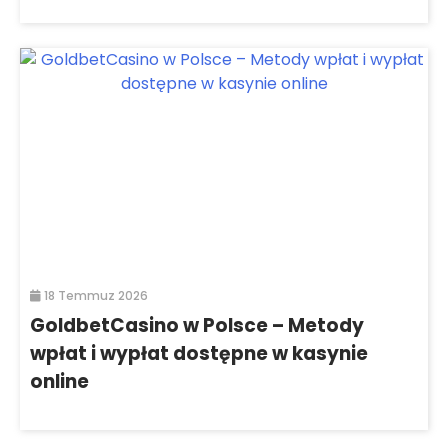
18 Temmuz 2026
GoldbetCasino w Polsce – Metody
wpłat i wypłat dostępne w kasynie
online