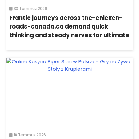
30 Temmuz 2026
Frantic journeys across the-chicken-
roads-canada.ca demand quick
thinking and steady nerves for ultimate
18 Temmuz 2026