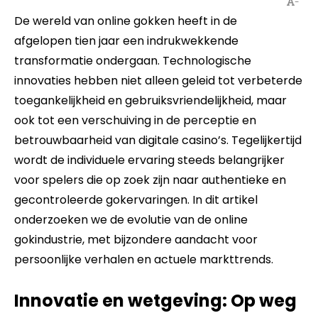
-
De wereld van online gokken heeft in de
afgelopen tien jaar een indrukwekkende
transformatie ondergaan. Technologische
innovaties hebben niet alleen geleid tot verbeterde
toegankelijkheid en gebruiksvriendelijkheid, maar
ook tot een verschuiving in de perceptie en
betrouwbaarheid van digitale casino’s. Tegelijkertijd
wordt de individuele ervaring steeds belangrijker
voor spelers die op zoek zijn naar authentieke en
gecontroleerde gokervaringen. In dit artikel
onderzoeken we de evolutie van de online
gokindustrie, met bijzondere aandacht voor
persoonlijke verhalen en actuele markttrends.
Innovatie en wetgeving: Op weg