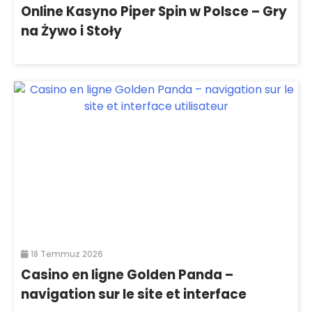
Online Kasyno Piper Spin w Polsce – Gry
na Żywo i Stoły
18 Temmuz 2026
Casino en ligne Golden Panda –
navigation sur le site et interface