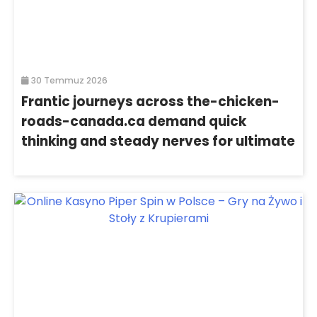
30 Temmuz 2026
Frantic journeys across the-chicken-
roads-canada.ca demand quick
thinking and steady nerves for ultimate