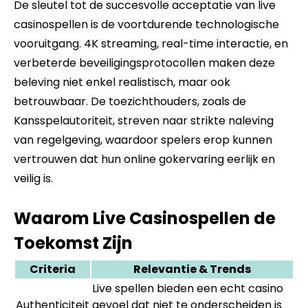
De sleutel tot de succesvolle acceptatie van live
casinospellen is de voortdurende technologische
vooruitgang. 4K streaming, real-time interactie, en
verbeterde beveiligingsprotocollen maken deze
beleving niet enkel realistisch, maar ook
betrouwbaar. De toezichthouders, zoals de
Kansspelautoriteit, streven naar strikte naleving
van regelgeving, waardoor spelers erop kunnen
vertrouwen dat hun online gokervaring eerlijk en
veilig is.
Waarom Live Casinospellen de
Toekomst Zijn
Criteria
Relevantie & Trends
Live spellen bieden een echt casino
Authenticiteit
gevoel dat niet te onderscheiden is