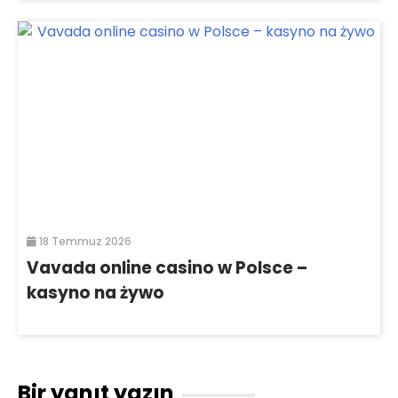
18 Temmuz 2026
Vavada online casino w Polsce –
kasyno na żywo
Bir yanıt yazın