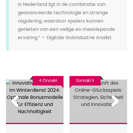
in Nederland ligt in de combinatie van
geavanceerde technologie en strenge
regulering, waardoor spelers kunnen
genieten van een veilige en meeslepende
ervaring.” — Digitale Gokindustrie Analist
Önceki
Sonraki