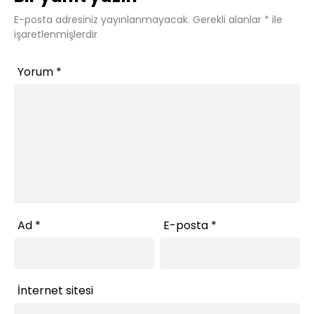
E-posta adresiniz yayınlanmayacak.
Gerekli alanlar
*
ile
işaretlenmişlerdir
Yorum
*
Ad
*
E-posta
*
İnternet sitesi