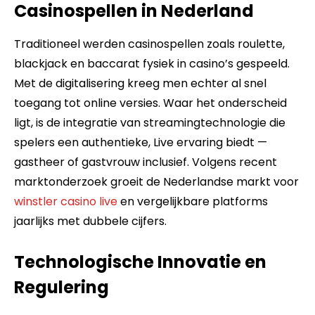
Casinospellen in Nederland
Traditioneel werden casinospellen zoals roulette,
blackjack en baccarat fysiek in casino’s gespeeld.
Met de digitalisering kreeg men echter al snel
toegang tot online versies. Waar het onderscheid
ligt, is de integratie van streamingtechnologie die
spelers een authentieke, Live ervaring biedt —
gastheer of gastvrouw inclusief. Volgens recent
marktonderzoek groeit de Nederlandse markt voor
winstler casino live
en vergelijkbare platforms
jaarlijks met dubbele cijfers.
Technologische Innovatie en
Regulering