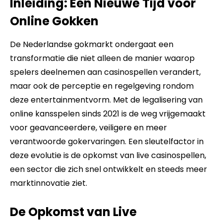
Inleiding: Een Nieuwe Tijd voor
Online Gokken
De Nederlandse gokmarkt ondergaat een
transformatie die niet alleen de manier waarop
spelers deelnemen aan casinospellen verandert,
maar ook de perceptie en regelgeving rondom
deze entertainmentvorm. Met de legalisering van
online kansspelen sinds 2021 is de weg vrijgemaakt
voor geavanceerdere, veiligere en meer
verantwoorde gokervaringen. Een sleutelfactor in
deze evolutie is de opkomst van live casinospellen,
een sector die zich snel ontwikkelt en steeds meer
marktinnovatie ziet.
De Opkomst van Live