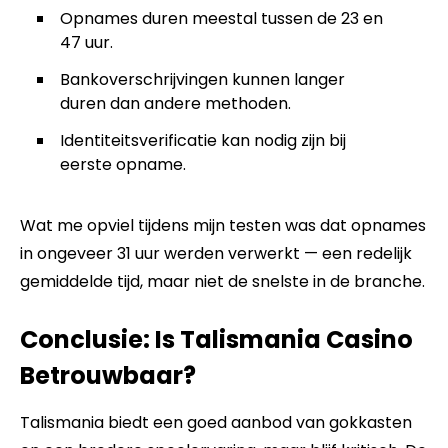
Opnames duren meestal tussen de 23 en
47 uur.
Bankoverschrijvingen kunnen langer
duren dan andere methoden.
Identiteitsverificatie kan nodig zijn bij
eerste opname.
Wat me opviel tijdens mijn testen was dat opnames
in ongeveer 31 uur werden verwerkt — een redelijk
gemiddelde tijd, maar niet de snelste in de branche.
Conclusie: Is Talismania Casino
Betrouwbaar?
Talismania biedt een goed aanbod van gokkasten