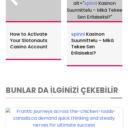
alt="
spinni
Kasinon
Suunnittelu – Mikä Tekee
Sen Erilaiseksi?"
class="ozelalan"
width="175" height="113"
How to Activate
spinni
Kasinon
/>
Your Slotonauts
Suunnittelu – Mikä
Casino Account
Tekee Sen
Erilaiseksi?
BUNLAR DA İLGİNİZİ ÇEKEBİLİR