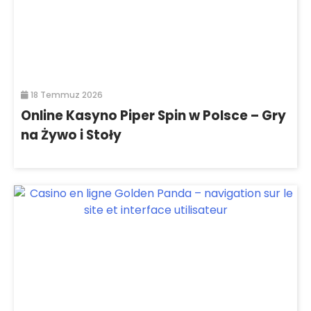
18 Temmuz 2026
Online Kasyno Piper Spin w Polsce – Gry
na Żywo i Stoły