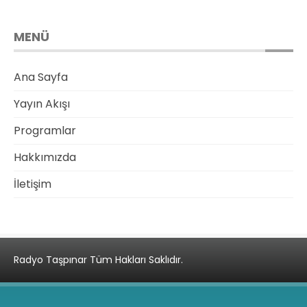
MENÜ
Ana Sayfa
Yayın Akışı
Programlar
Hakkımızda
İletişim
Radyo Taşpınar Tüm Hakları Saklıdır.