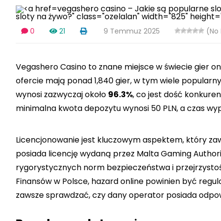
vegashero casino – Jakie są popularne slo
sloty na żywo?" class="ozelalan" width="825" height=
0
21
9 Temmuz 2025
(No 
Vegashero Casino to znane miejsce w świecie gier on
ofercie mają ponad 1,840 gier, w tym wiele popularn
wynosi zazwyczaj około
96.3%
, co jest dość konkur
minimalna kwota depozytu wynosi 50 PLN, a czas wyp
Licencjonowanie jest kluczowym aspektem, który za
posiada licencję wydaną przez Malta Gaming Authori
rygorystycznych norm bezpieczeństwa i przejrzystośc
Finansów w Polsce, hazard online powinien być regu
zawsze sprawdzać, czy dany operator posiada odpowi