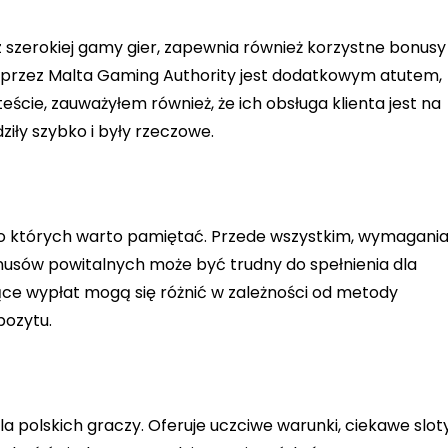
szerokiej gamy gier, zapewnia również korzystne bonusy
e przez Malta Gaming Authority jest dodatkowym atutem,
ście, zauważyłem również, że ich obsługa klienta jest na
iły szybko i były rzeczowe.
i, o których warto pamiętać. Przede wszystkim, wymagani
usów powitalnych może być trudny do spełnienia dla
ce wypłat mogą się różnić w zależności od metody
pozytu.
 polskich graczy. Oferuje uczciwe warunki, ciekawe slot