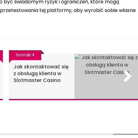
to być świadomym ryzyk i ograniczeń, które mogą
rzetestowania tej platformy, aby wyrobić sobie własne
Sonraki
Jak skontaktować się
z obsługą klienta w
Slotmaster Casino