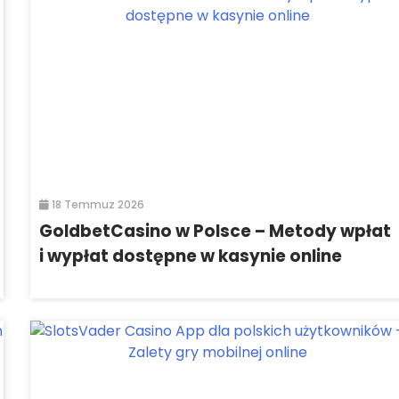
18 Temmuz 2026
GoldbetCasino w Polsce – Metody wpłat
i wypłat dostępne w kasynie online