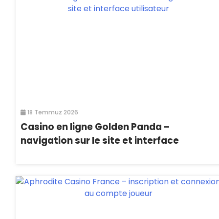
18 Temmuz 2026
Casino en ligne Golden Panda –
navigation sur le site et interface