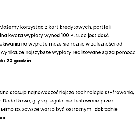
Możemy korzystać z kart kredytowych, portfeli
a kwota wypłaty wynosi 100 PLN, co jest dość
kiwania na wypłatę może się różnić w zależności od
 wynika, że najszybsze wypłaty realizowane są za pomoc
oło
23 godzin
.
ino stosuje najnowocześniejsze technologie szyfrowania,
. Dodatkowo, gry są regularnie testowane przez
 Mimo to, zawsze warto być ostrożnym i dokładnie
ci.