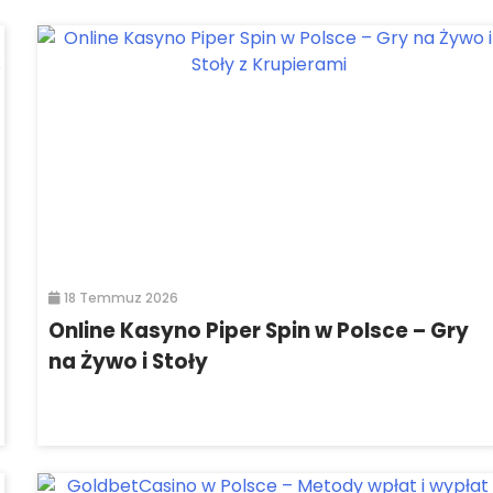
18 Temmuz 2026
Online Kasyno Piper Spin w Polsce – Gry
na Żywo i Stoły