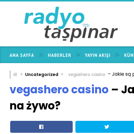
Skip
to
content
ANA SAYFA
HABERLER
YAYIN AKIŞI
KÜN
»
»
– Jakie są
Uncategorized
vegashero casino
vegashero casino
– Ja
na żywo?