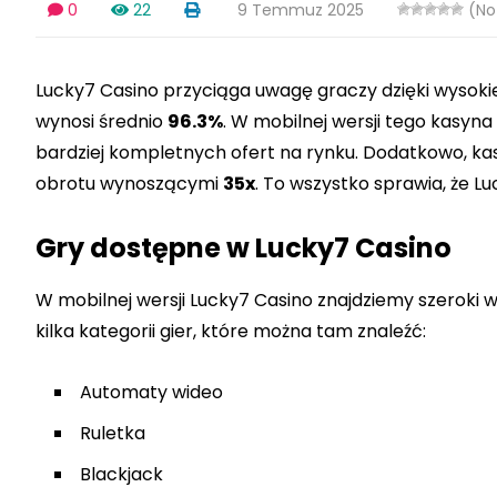
0
22
9 Temmuz 2025
(No 
Lucky7 Casino przyciąga uwagę graczy dzięki wysoki
wynosi średnio
96.3%
. W mobilnej wersji tego kasyn
bardziej kompletnych ofert na rynku. Dodatkowo, k
obrotu wynoszącymi
35x
. To wszystko sprawia, że L
Gry dostępne w Lucky7 Casino
W mobilnej wersji Lucky7 Casino znajdziemy szeroki 
kilka kategorii gier, które można tam znaleźć:
Automaty wideo
Ruletka
Blackjack