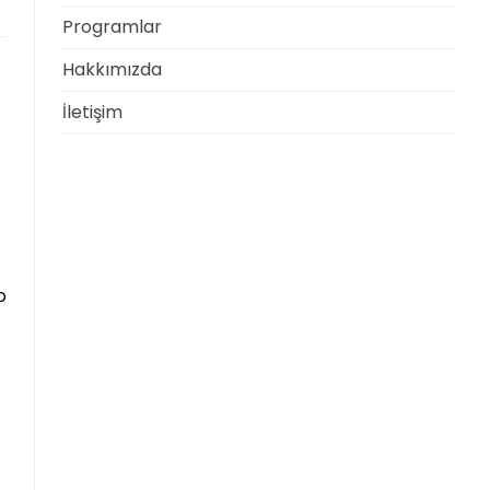
Programlar
Hakkımızda
İletişim
o