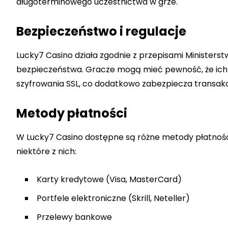
długoterminowego uczestnictwa w grze.
Bezpieczeństwo i regulacje
Lucky7 Casino działa zgodnie z przepisami Ministers
bezpieczeństwa. Gracze mogą mieć pewność, że ich d
szyfrowania SSL, co dodatkowo zabezpiecza transakc
Metody płatności
W Lucky7 Casino dostępne są różne metody płatności
niektóre z nich:
Karty kredytowe (Visa, MasterCard)
Portfele elektroniczne (Skrill, Neteller)
Przelewy bankowe