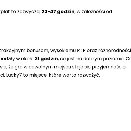
wypłat to zazwyczaj
23-47 godzin
, w zależności od
i atrakcyjnym bonusom, wysokiemu RTP oraz różnorodności
hodziły w około
31 godzin
, co jest na dobrym poziomie. C
awia, że gra w dowolnym miejscu staje się przyjemnością.
i, Lucky7 to miejsce, które warto rozważyć.