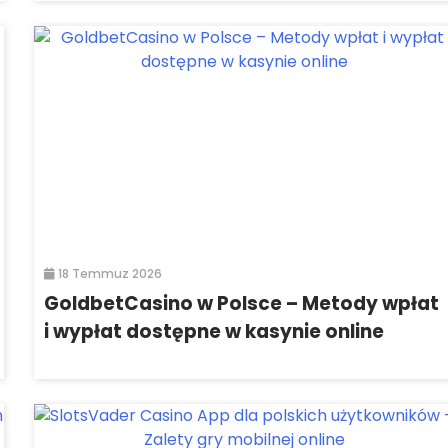
18 Temmuz 2026
GoldbetCasino w Polsce – Metody wpłat
i wypłat dostępne w kasynie online