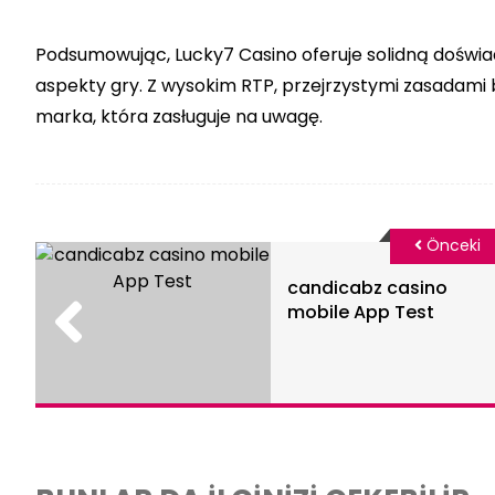
Podsumowując, Lucky7 Casino oferuje solidną doświa
aspekty gry. Z wysokim RTP, przejrzystymi zasadami 
marka, która zasługuje na uwagę.
Önceki
candicabz casino
mobile App Test