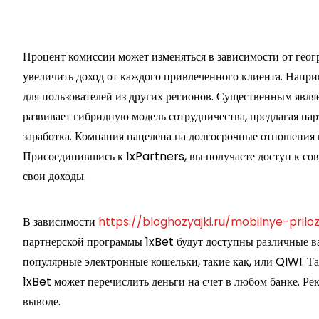
Процент комиссии может изменяться в зависимости от геог
увеличить доход от каждого привлеченного клиента. Напри
для пользователей из других регионов. Существенным являе
развивает гибридную модель сотрудничества, предлагая п
заработка. Компания нацелена на долгосрочные отношения и
Присоединившись к 1xPartners, вы получаете доступ к со
свои доходы.
В зависимости
https://bloghozyajki.ru/mobilnye-prilo
партнерской программы 1xBet будут доступны различные в
популярные электронные кошельки, такие как, или QIWI. Т
1xBet может перечислить деньги на счет в любом банке. Р
выводе.