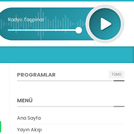
Radyo Taşpınar
PROGRAMLAR
TÜMÜ
MENÜ
Ana Sayfa
Yayın Akışı