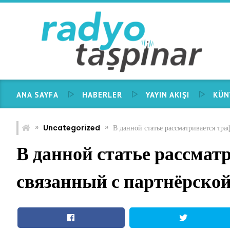
Skip
to
content
ANA SAYFA
HABERLER
YAYIN AKIŞI
KÜN
»
»
Uncategorized
В данной статье рассматривается тра
В данной статье рассмат
связанный с партнёрской