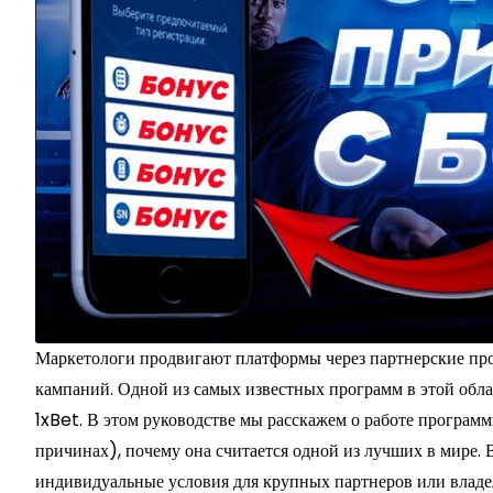
Маркетологи продвигают платформы через партнерские пр
кампаний. Одной из самых известных программ в этой обла
1xBet. В этом руководстве мы расскажем о работе программ
причинах), почему она считается одной из лучших в мире.
индивидуальные условия для крупных партнеров или владе